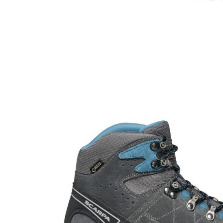
Tricouri & Maiouri
Veste
Incaltaminte drumetie
Bocanci alpinism
Ghete drumetie
Pantofi drumetie
Sandale
Intretinere echipamente
Rucsacuri & Accesorii
Saci de dormit
Saltele & Accesorii