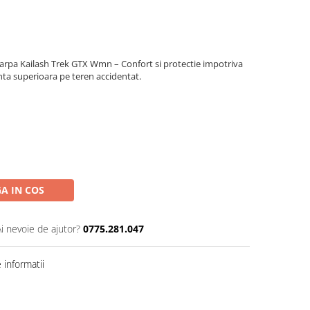
arpa Kailash Trek GTX Wmn – Confort si protectie impotriva
nta superioara pe teren accidentat.
A IN COS
Ai nevoie de ajutor?
0775.281.047
informatii