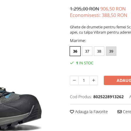
1.295,00 RON
906,50 RON
Economisesti:
388,50
RON
Ghete de drumetie pentru femei Sc
apei, cu talpa Vibram pentru adere
Marime
:
36
37
38
39
1
IN STOC
ADAUG
Cod Produs:
8025228913262
Adauga la Favorite
Cere 