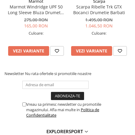
Marmot
Scarpa
Talpa Biometric Trek cu insertii
Vibram
pentru aderenta
Marmot Windridge UPF 50
Scarpa Ribelle Trk GTX
superioara
Long Sleeve Bluza Drumetie
Bocanci Drumetie Barbati
Protectie TPU la varf pentru durabilitate si siguranta
Barbati
275,00 RON
1.495,00 RON
Greutate: 720g (1/2 per marimea 42)
165,00 RON
1.046,50 RON
Tehnologii:
Culoare:
Culoare:
Vibram
– Tractiune si aderenta pe orice tip de teren
Gore-Tex
– Protectie impotriva apei si respirabilitate
VEZI VARIANTE
VEZI VARIANTE
ACTIVfit SYSTEM
– Adaptabilitate si confort pentru trasee
lungi
ACTIVimpact TECHNOLOGY
– Amortizare si reducerea
socurilor
Newsletter
Nu rata ofertele si promotiile noastre
Informatii aditionale:
Brand:
Scarpa
Categorie:
Ghete Drumetie
Vreau sa primesc newsletter cu promotiile
magazinului. Afla mai multe in
Politica de
Confidentialitate
EXPLORERSPORT