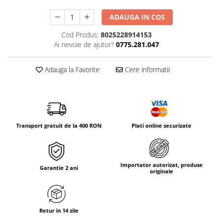
Tricouri & Maiouri
ADAUGA IN COS
Veste
Incaltaminte drumetie
Cod Produs:
8025228914153
Ai nevoie de ajutor?
0775.281.047
Bocanci alpinism
Ghete drumetie
Adauga la Favorite
Cere informatii
Pantofi drumetie
Sandale
Intretinere echipamente
Rucsacuri & Accesorii
Transport gratuit de la 400 RON
Plati online securizate
Saci de dormit
Saltele & Accesorii
Importator autorizat, produse
Garantie 2 ani
originale
Retur in 14 zile