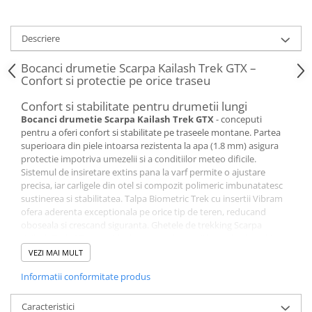
Descriere
Bocanci drumetie Scarpa Kailash Trek GTX –
Confort si protectie pe orice traseu
Confort si stabilitate pentru drumetii lungi
Bocanci drumetie Scarpa Kailash Trek GTX
- conceputi
pentru a oferi confort si stabilitate pe traseele montane. Partea
superioara din piele intoarsa rezistenta la apa (1.8 mm) asigura
protectie impotriva umezelii si a conditiilor meteo dificile.
Sistemul de insiretare extins pana la varf permite o ajustare
precisa, iar carligele din otel si compozit polimeric imbunatatesc
sustinerea si stabilitatea. Talpa Biometric Trek cu insertii Vibram
ofera aderenta exceptionala pe orice tip de teren, reducand
oboseala si crescand siguranta. Ghetele de trekking Scarpa
Kailash Trek GTX sunt ideale pentru drumetii lungi, backpacking si
explorari montane.
VEZI MAI MULT
Protectie impotriva apei si respirabilitate
Informatii conformitate produs
Membrana
GORE-TEX
Performance Comfort garanteaza
impermeabilitate si respirabilitate optima. Umezeala este
eliminata rapid, mentinand picioarele uscate si confortabile chiar
Caracteristici