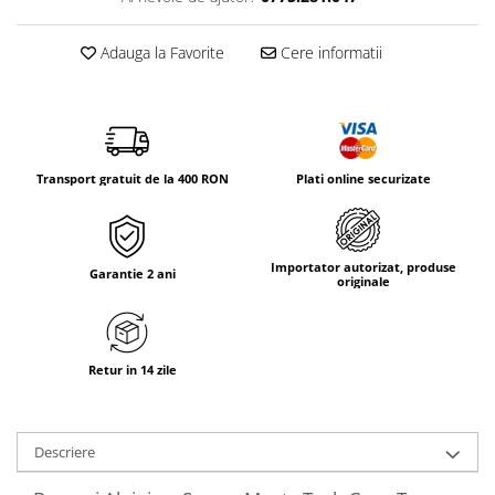
Tricouri & Maiouri
Veste
Adauga la Favorite
Cere informatii
Incaltaminte drumetie
Bocanci alpinism
Ghete drumetie
Pantofi drumetie
Transport gratuit de la 400 RON
Plati online securizate
Sandale
Intretinere echipamente
Rucsacuri & Accesorii
Importator autorizat, produse
Garantie 2 ani
originale
Saci de dormit
Saltele & Accesorii
Retur in 14 zile
Descriere