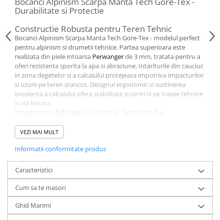
Bocanci Alpinism Scarpa Manta Tech Gore-Tex -
Durabilitate si Protectie
Constructie Robusta pentru Teren Tehnic
Bocanci Alpinism Scarpa Manta Tech Gore-Tex - modelul perfect
pentru alpinism si drumetii tehnice. Partea superioara este
realizata din piele intoarsa
Perwanger
de 3 mm, tratata pentru a
oferi rezistenta sporita la apa si abraziune. Intariturile din cauciuc
in zona degetelor si a calcaiului protejeaza impotriva impacturilor
si uzurii pe teren stancos. Designul ergonomic si sustinerea
excelenta a calcaiului ofera stabilitate si control pe trasee tehnice
si via ferrata.
Impermeabilitate si Izolatie Termica Cu
Membrana Gore-Tex
Bocancii Scarpa Manta Tech Gore-Tex sunt echipati cu membrana
VEZI MAI MULT
Gore-Tex Insulated Comfort
, care garanteaza impermeabilitate si
respirabilitate optima. Membrana retine caldura si previne
Informatii conformitate produs
patrunderea umezelii, mentinand picioarele uscate si calde in
conditii de frig si zapada. Izolatia termica si captuseala moale
Caracteristici
asigura confort pe durata traseelor lungi si dificile. Constructia
robusta si forma anatomica sustin glezna si ofera incredere
Cum sa te masori
sporita pe trasee expuse, abrupte sau inzapezite.
Aderenta si Compatibilitate cu Coltari
Ghid Marimi
Talpa
Vibram Mont
asigura o aderenta superioara pe teren