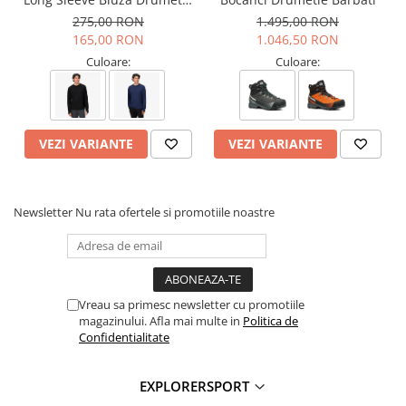
Vibram Megagrip
– aderenta si stabilitate pe teren mixt
Barbati
275,00 RON
1.495,00 RON
165,00 RON
1.046,50 RON
Brand:
Scarpa
Categorie:
Pantofi Drumetie
Culoare:
Culoare:
VEZI VARIANTE
VEZI VARIANTE
Newsletter
Nu rata ofertele si promotiile noastre
Vreau sa primesc newsletter cu promotiile
magazinului. Afla mai multe in
Politica de
Confidentialitate
EXPLORERSPORT