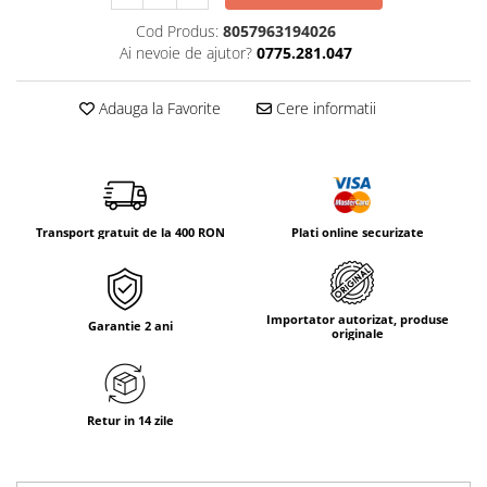
Tricouri & Maiouri
Cod Produs:
8057963194026
Veste
Ai nevoie de ajutor?
0775.281.047
Incaltaminte drumetie
Bocanci alpinism
Adauga la Favorite
Cere informatii
Ghete drumetie
Pantofi drumetie
Sandale
Intretinere echipamente
Transport gratuit de la 400 RON
Plati online securizate
Rucsacuri & Accesorii
Saci de dormit
Saltele & Accesorii
Importator autorizat, produse
Garantie 2 ani
originale
Retur in 14 zile