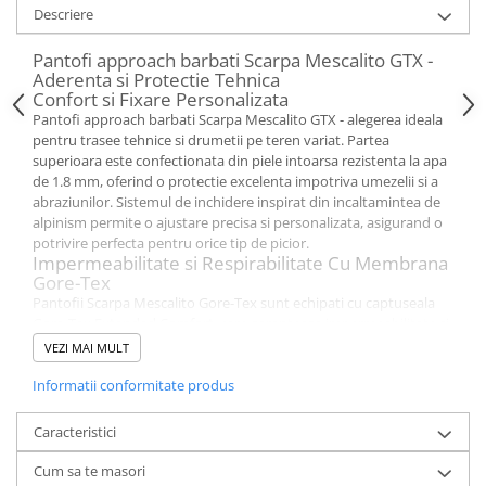
Descriere
Pantofi approach barbati Scarpa Mescalito GTX -
Aderenta si Protectie Tehnica
Confort si Fixare Personalizata
Pantofi approach barbati Scarpa Mescalito GTX - alegerea ideala
pentru trasee tehnice si drumetii pe teren variat. Partea
superioara este confectionata din piele intoarsa rezistenta la apa
de 1.8 mm, oferind o protectie excelenta impotriva umezelii si a
abraziunilor. Sistemul de inchidere inspirat din incaltamintea de
alpinism permite o ajustare precisa si personalizata, asigurand o
potrivire perfecta pentru orice tip de picior.
Impermeabilitate si Respirabilitate Cu Membrana
Gore-Tex
Pantofii Scarpa Mescalito Gore-Tex sunt echipati cu captuseala
Gore-Tex Extended Comfort
, care garanteaza impermeabilitate si
respirabilitate superioara. Aceasta tehnologie avansata mentine
VEZI MAI MULT
picioarele uscate si confortabile chiar si in conditii de ploaie sau
umiditate ridicata. Structura elastica a captuselii permite reglarea
Informatii conformitate produs
naturala a temperaturii si previne supraincalzirea in timpul
activitatilor intense.
Caracteristici
Aderenta si Stabilitate Cu Talpa Vibram Megagrip
Talpa
Vibram Megagrip
asigura o aderenta exceptionala pe teren
Cum sa te masori