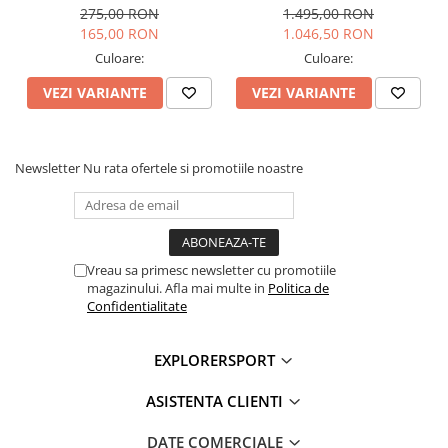
Barbati
275,00 RON
1.495,00 RON
165,00 RON
1.046,50 RON
Brand:
Scarpa
Categorie:
Pantofi Drumetie
Culoare:
Culoare:
VEZI VARIANTE
VEZI VARIANTE
Newsletter
Nu rata ofertele si promotiile noastre
Vreau sa primesc newsletter cu promotiile
magazinului. Afla mai multe in
Politica de
Confidentialitate
EXPLORERSPORT
ASISTENTA CLIENTI
DATE COMERCIALE