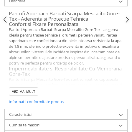
Descriere
Pantofi Approach Barbati Scarpa Mescalito Gore-
Tex - Aderenta si Protectie Tehnica
Confort si Fixare Personalizata
Pantofi Approach Barbati Scarpa Mescalito Gore-Tex - alegerea
ideala pentru trasee tehnice si drumetii pe teren variat. Partea
superioara este confectionata din piele intoarsa rezistenta la apa
de 1.8 mm, oferind o protectie excelenta impotriva umezelii si a
abraziunilor. Sistemul de inchidere inspirat din incaltamintea de
alpinism permite o ajustare precisa si personalizata, asigurand o
potrivire perfecta pentru orice tip de picior.
Impermeabilitate si Respirabilitate Cu Membrana
Gore-Tex
Pantofii Scarpa Mescalito Gore-Tex sunt echipati cu captuseala
Gore-Tex Extended Comfort
, care garanteaza impermeabilitate si
respirabilitate superioara. Aceasta tehnologie avansata mentine
VEZI MAI MULT
picioarele uscate si confortabile chiar si in conditii de ploaie sau
umiditate ridicata. Structura elastica a captuselii permite reglarea
Informatii conformitate produs
naturala a temperaturii si previne supraincalzirea in timpul
activitatilor intense.
Caracteristici
Aderenta si Stabilitate Cu Talpa Vibram Megagrip
Talpa
Vibram Megagrip
asigura o aderenta exceptionala pe teren
Cum sa te masori
tehnic, umed sau stancos. Profilul crampoanelor include caneluri