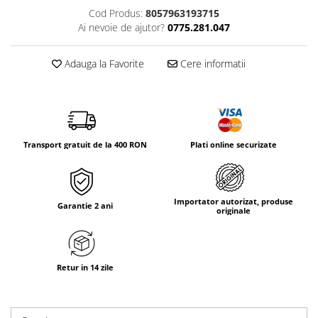
Tricouri & Maiouri
Cod Produs:
8057963193715
Veste
Ai nevoie de ajutor?
0775.281.047
Incaltaminte drumetie
Adauga la Favorite
Cere informatii
Bocanci alpinism
Ghete drumetie
Pantofi drumetie
Sandale
Intretinere echipamente
Transport gratuit de la 400 RON
Plati online securizate
Rucsacuri & Accesorii
Saci de dormit
Importator autorizat, produse
Saltele & Accesorii
Garantie 2 ani
originale
Retur in 14 zile