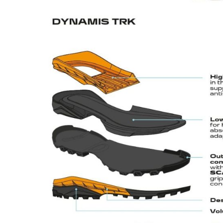
Tricouri & Maiouri
Veste
Incaltaminte drumetie
Bocanci alpinism
Ghete drumetie
Pantofi drumetie
Sandale
Intretinere echipamente
Rucsacuri & Accesorii
Saci de dormit
Saltele & Accesorii