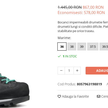
1.445,00 RON
867,00 RON
Economisesti:
578,00
RON
Bocanci impermeabili drumetie feme
drumetii lungi si conditii dificile.
stabilitate pe orice traseu.
Marime
:
36
38
39
37.5
39.5
1
IN STOC
ADAUG
Cod Produs:
8057963198819
Adauga la Favorite
Cere 