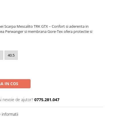
i Scarpa Mescalito TRK GTX – Confort si aderenta in
 Pielea Perwanger si membrana Gore-Tex ofera protectie si
40.5
A IN COS
Ai nevoie de ajutor?
0775.281.047
informatii