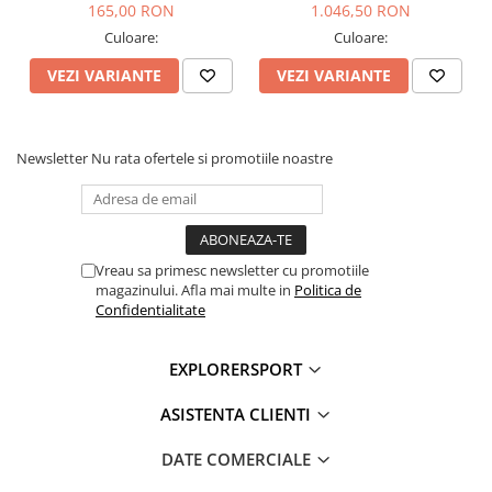
165,00 RON
1.046,50 RON
Greutate: 660g (38)
Culoare:
Culoare:
Tehnologii:
VEZI VARIANTE
VEZI VARIANTE
ACTIVfit SYSTEM
37.5 by Cocona
Vibram
Newsletter
Nu rata ofertele si promotiile noastre
Informatii aditionale:
Brand:
Scarpa
Vezi si celelalte produse din categoria:
Pantofi Femei
Vreau sa primesc newsletter cu promotiile
magazinului. Afla mai multe in
Politica de
Confidentialitate
EXPLORERSPORT
ASISTENTA CLIENTI
DATE COMERCIALE