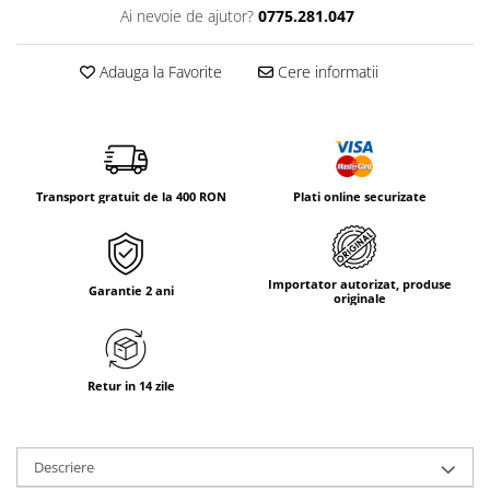
Tricouri & Maiouri
Ai nevoie de ajutor?
0775.281.047
Veste
Incaltaminte drumetie
Adauga la Favorite
Cere informatii
Bocanci alpinism
Ghete drumetie
Pantofi drumetie
Sandale
Transport gratuit de la 400 RON
Plati online securizate
Intretinere echipamente
Rucsacuri & Accesorii
Saci de dormit
Importator autorizat, produse
Garantie 2 ani
originale
Saltele & Accesorii
Retur in 14 zile
Descriere