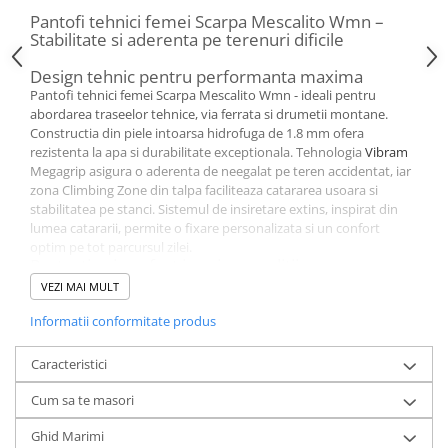
Pantofi tehnici femei Scarpa Mescalito Wmn –
Stabilitate si aderenta pe terenuri dificile
Design tehnic pentru performanta maxima
Pantofi tehnici femei Scarpa Mescalito Wmn - ideali pentru
abordarea traseelor tehnice, via ferrata si drumetii montane.
Constructia din piele intoarsa hidrofuga de 1.8 mm ofera
rezistenta la apa si durabilitate exceptionala. Tehnologia
Vibram
Megagrip asigura o aderenta de neegalat pe teren accidentat, iar
zona Climbing Zone din talpa faciliteaza catararea usoara si
stabilitatea pe stanci. Sistemul de insiretare extins, inspirat din
lumea catararii, permite o fixare personalizata si un confort
optim pe tot parcursul zilei.
Protectie si confort in orice conditii
Scarpa Mescalito Wmn sunt pantofi approach pentru femei,
VEZI MAI MULT
creati pentru a face fata celor mai dure trasee. Captuseala din
Informatii conformitate produs
material textil elastic si insertia 37.5 by Cocona regleaza
temperatura piciorului, mentinand un mediu uscat si confortabil.
Protectia suplimentara la varf si laterale, asigurata de insertiile
Caracteristici
TPU si de protectia de cauciuc, ofera siguranta in zonele tehnice.
Talpa mediana din EVA cu densitate medie absoarbe socurile si
Cum sa te masori
ofera stabilitate in timpul miscarilor rapide si abrupte.
Tractiune si stabilitate pe orice tip de teren
Ghid Marimi