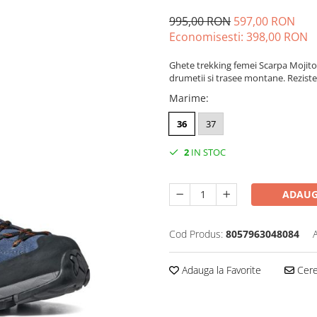
995,00 RON
597,00 RON
Economisesti:
398,00
RON
Ghete trekking femei Scarpa Mojito 
drumetii si trasee montane. Rezisten
Marime
:
36
37
2
IN STOC
ADAUG
Cod Produs:
8057963048084
Adauga la Favorite
Cere 