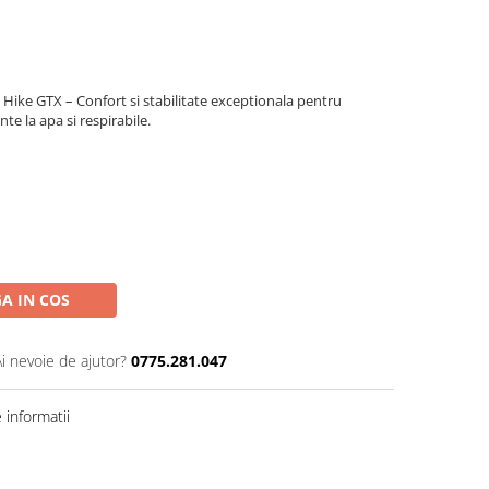
Hike GTX – Confort si stabilitate exceptionala pentru
te la apa si respirabile.
A IN COS
Ai nevoie de ajutor?
0775.281.047
informatii