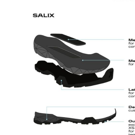
Tricouri & Maiouri
Veste
Incaltaminte drumetie
Bocanci alpinism
Ghete drumetie
Pantofi drumetie
Sandale
Intretinere echipamente
Rucsacuri & Accesorii
Saci de dormit
Saltele & Accesorii