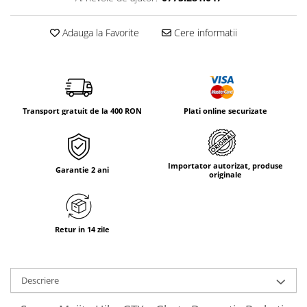
Tricouri & Maiouri
Veste
Adauga la Favorite
Cere informatii
Incaltaminte drumetie
Bocanci alpinism
Ghete drumetie
Pantofi drumetie
Transport gratuit de la 400 RON
Plati online securizate
Sandale
Intretinere echipamente
Rucsacuri & Accesorii
Importator autorizat, produse
Garantie 2 ani
originale
Saci de dormit
Saltele & Accesorii
Retur in 14 zile
Descriere