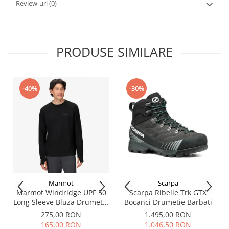
Review-uri
(0)
structura, oferind suport si confort pe tot parcursul zilei. Designul
exterior este completat de talpa
Vibram
XS Trek, cu aderenta
exceptionala pe orice tip de teren.
Adaptabilitate si siguranta pe orice teren
Scarpa Mojito Hike Gore-Tex sunt gandite pentru a face fata
PRODUSE SIMILARE
oricarui tip de teren. Designul inovator al talpii include caneluri
pentru amortizare si un volum lateral extins pentru protectie si
sustinere in zona antepiciorului. Sistemul de sustinere Medial ESS
Shank ofera control anti-torsiune si stabilitate pe teren
-40%
-30%
accidentat. Scarpa Mojito Hike este mai mult decat o simpla
pereche de ghete – este o investitie in siguranta si confort pe
munte. Indiferent daca te afli pe trasee montane, prin noroi sau
pietre, aceste ghete iti vor oferi increderea de care ai nevoie.
Caracteristici ghete drumetie barbati Scarpa
Mojito Hike GTX:
Partea superioara: piele intoarsa rezistenta la apa de 1.8 mm
Captuseala:
Gore-Tex
BlueSign
Brant: Comfort Flex Plus
Marmot
Scarpa
Talpa Salix compusa din:
Marmot Windridge UPF 50
Scarpa Ribelle Trk GTX
Long Sleeve Bluza Drumetie
Bocanci Drumetie Barbati
Sustinere ESS Shank pentru control anti-torsiune
Barbati
275,00 RON
1.495,00 RON
Talpa intermediara din EVA pentru stabilitate si amortizare
165,00 RON
1.046,50 RON
Volum lateral pentru protectie si sustinere a antepiciorului