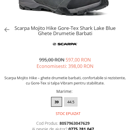
Petzl
Pantaloni first layer barbati
Pantaloni scurti femei
Tricouri & Maiouri lifestyle
Autoaparare
Pantofi alergare
Lenjerie
Lanterne
Pinguin
Pantaloni scurti barbati
Tricouri & Maiouri femei
Veste lifestyle
Imbracaminte drumetie
Pantofi trail running
Manusi
Lonje & Anouri
Parazapezi barbati
Incaltaminte femei
Incaltaminte lifestyle
Scarpa
Pantaloni
Bandane & Neck tubes
Magneziu & Accesorii
Sepci & Vizoare barbati
Ghete femei
Pantaloni first layer
Ghete lifestyle
Bluze first layer
Soto
Scarpa Mojito Hike Gore-Tex Shark Lake Blue
Manusi
Tricouri & Maiouri barbati
Ghete Drumetie Barbati
Pantofi femei
Parazapezi
Pantofi lifestyle
Bluze mid layer
Stanley
Veste barbati
Rucsacuri & Genti
Sandale femei
Sosete
Sandale lifestyle
Caciuli
Teva
Incaltaminte barbati
Tricouri
Saltele bouldering
Geci drumetie
Trimm
Ghete barbati
Veste
Lenjerie
Scripeti
995,00 RON
597,00 RON
Turbat
Pantofi barbati
Incaltaminte iarna
Manusi
Economisesti:
398,00
RON
Scule alpinism & speologie
Sandale barbati
TW1000
Palarii
Bocanci alpinism
Scarpa Mojito Hike – ghete drumetie barbati, confortabile si rezistente,
Pantaloni drumetie
Ghete iarna
Viking
cu Gore-Tex si talpa Vibram pentru stabilitate.
Pantaloni drumetie first layer
Zamberlan
Marime
:
Pantaloni scurti drumetie
39
44.5
Parazapezi
Pelerine de ploaie
STOC EPUIZAT
Sepci & Vizoare
Cod Produs:
8057963047629
Sosete
Ai nevoie de ajutor?
0775.281.047