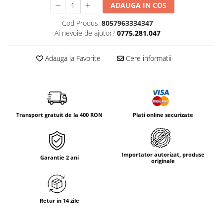
Tricouri & Maiouri
ADAUGA IN COS
Veste
Cod Produs:
8057963334347
Incaltaminte drumetie
Ai nevoie de ajutor?
0775.281.047
Bocanci alpinism
Adauga la Favorite
Cere informatii
Ghete drumetie
Pantofi drumetie
Sandale
Intretinere echipamente
Rucsacuri & Accesorii
Transport gratuit de la 400 RON
Plati online securizate
Saci de dormit
Saltele & Accesorii
Importator autorizat, produse
Garantie 2 ani
originale
Retur in 14 zile