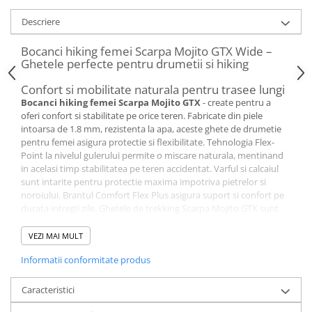
Descriere
Bocanci hiking femei Scarpa Mojito GTX Wide –
Ghetele perfecte pentru drumetii si hiking
Confort si mobilitate naturala pentru trasee lungi
Bocanci hiking femei Scarpa Mojito GTX
- create pentru a
oferi confort si stabilitate pe orice teren. Fabricate din piele
intoarsa de 1.8 mm, rezistenta la apa, aceste ghete de drumetie
pentru femei asigura protectie si flexibilitate. Tehnologia Flex-
Point la nivelul gulerului permite o miscare naturala, mentinand
in acelasi timp stabilitatea pe teren accidentat. Varful si calcaiul
sunt intarite pentru protectie maxima impotriva pietrelor si
noroiului. Brantul Comfort Flex Plus asigura suport si confort pe
durata intregii zile. Ghetele de trekking Scarpa Mojito GTX sunt
ideale pentru trasee lungi si drumetii pe teren accidentat.
Protectie impotriva umezelii si respirabilitate
VEZI MAI MULT
Captuseala
GORE-TEX
BlueSign asigura impermeabilitate si
Informatii conformitate produs
respirabilitate optima. Umezeala este eliminata rapid, mentinand
picioarele uscate si confortabile chiar si in conditii meteo dificile.
Ghetele de drumetie Scarpa Mojito Hike sunt perfecte pentru
Caracteristici
trasee montane, plimbari prin padure sau drumetii zilnice. Talpa