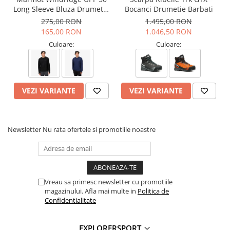
Greutate: 870g (38)
Long Sleeve Bluza Drumetie
Bocanci Drumetie Barbati
Barbati
275,00 RON
1.495,00 RON
Tehnologii:
165,00 RON
1.046,50 RON
Vibram
– Aderenta si durabilitate pe orice tip de teren
Culoare:
Culoare:
Gore-Tex
– Impermeabilitate si respirabilitate optima
ACTIVfit SYSTEM
– Confort personalizat si sustinere
ACTIVimpact TECHNOLOGY
– Absorbtie a socurilor si confort
sporit
VEZI VARIANTE
VEZI VARIANTE
Informatii aditionale:
Brand:
Scarpa
Newsletter
Nu rata ofertele si promotiile noastre
Vezi si celelalte produse din categoria:
Ghete Femei
Vreau sa primesc newsletter cu promotiile
magazinului. Afla mai multe in
Politica de
Confidentialitate
EXPLORERSPORT