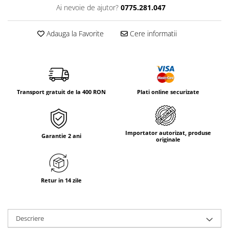
Tricouri & Maiouri
Ai nevoie de ajutor?
0775.281.047
Veste
Incaltaminte drumetie
Adauga la Favorite
Cere informatii
Bocanci alpinism
Ghete drumetie
Pantofi drumetie
Sandale
Transport gratuit de la 400 RON
Plati online securizate
Intretinere echipamente
Rucsacuri & Accesorii
Saci de dormit
Importator autorizat, produse
Garantie 2 ani
originale
Saltele & Accesorii
Retur in 14 zile
Descriere