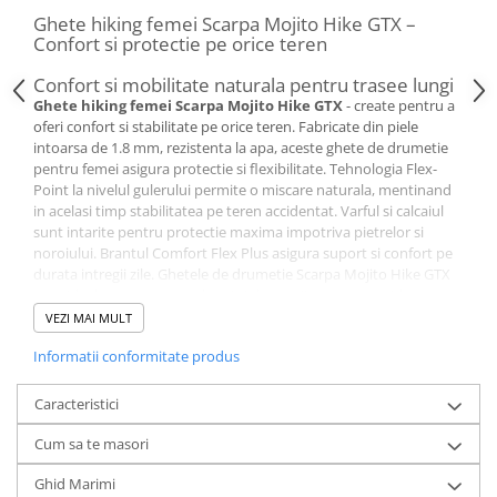
Ghete hiking femei Scarpa Mojito Hike GTX –
Confort si protectie pe orice teren
Confort si mobilitate naturala pentru trasee lungi
Ghete hiking femei Scarpa Mojito Hike GTX
- create pentru a
oferi confort si stabilitate pe orice teren. Fabricate din piele
intoarsa de 1.8 mm, rezistenta la apa, aceste ghete de drumetie
pentru femei asigura protectie si flexibilitate. Tehnologia Flex-
Point la nivelul gulerului permite o miscare naturala, mentinand
in acelasi timp stabilitatea pe teren accidentat. Varful si calcaiul
sunt intarite pentru protectie maxima impotriva pietrelor si
noroiului. Brantul Comfort Flex Plus asigura suport si confort pe
durata intregii zile. Ghetele de drumetie Scarpa Mojito Hike GTX
sunt ideale pentru trasee lungi si drumetii pe teren accidentat.
Protectie impotriva umezelii si respirabilitate
VEZI MAI MULT
Captuseala
GORE-TEX
BlueSign asigura impermeabilitate si
Informatii conformitate produs
respirabilitate optima. Umezeala este eliminata rapid, mentinand
picioarele uscate si confortabile chiar si in conditii meteo dificile.
Ghetele de trekking Mojito Hike sunt perfecte pentru trasee
Caracteristici
montane, plimbari prin padure sau drumetii zilnice. Talpa
intermediara din EVA cu densitate medie ofera stabilitate si
Cum sa te masori
absorbtie a socurilor, reducand oboseala picioarelor. Ghetele de
hiking pentru femei Scarpa Mojito Hike sunt concepute pentru a
Ghid Marimi