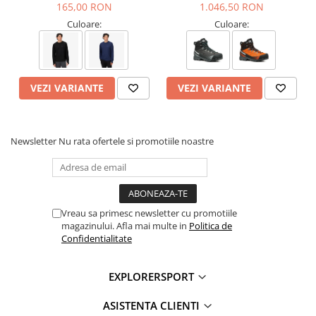
165,00 RON
1.046,50 RON
Vibram
– Aderenta si durabilitate pe orice tip de teren
Culoare:
Culoare:
Gore-Tex
– Impermeabilitate si respirabilitate optima
ACTIVfit SYSTEM
– Confort personalizat si sustinere
ACTIVimpact TECHNOLOGY
– Absorbtie a socurilor si confort
sporit
VEZI VARIANTE
VEZI VARIANTE
Informatii aditionale:
Brand:
Scarpa
Newsletter
Nu rata ofertele si promotiile noastre
Vezi si celelalte produse din categoria:
Ghete Femei
Vreau sa primesc newsletter cu promotiile
magazinului. Afla mai multe in
Politica de
Confidentialitate
EXPLORERSPORT
ASISTENTA CLIENTI