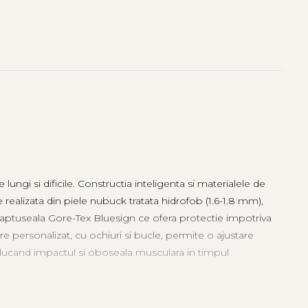
 lungi si dificile. Constructia inteligenta si materialele de
realizata din piele nubuck tratata hidrofob (1.6-1.8 mm),
 captuseala
Gore-Tex
Bluesign ce ofera protectie impotriva
tare personalizat, cu ochiuri si bucle, permite o ajustare
reducand impactul si oboseala musculara in timpul