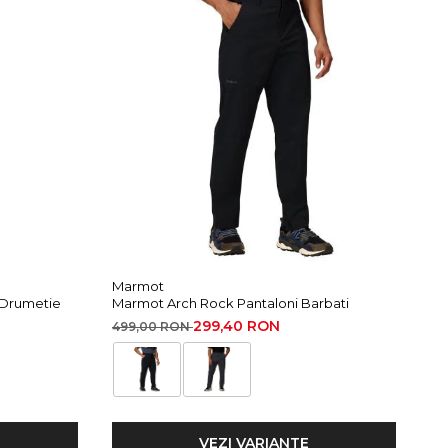
Marmot
Mi
 Drumetie
Marmot Arch Rock Pantaloni Barbati
Mi
299,40 RON
499,00 RON
15
VEZI VARIANTE