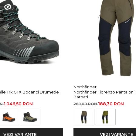
Northfinder
elle Trk GTX Bocanci Drumetie
Northfinder Fiorenzo Pantaloni
Barbati
1.046,50 RON
188,30 RON
ON
269,00 RON
VEZI VARIANTE
VEZI VARIANTE