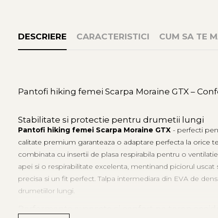
DESCRIERE
CARACTERISTICI
CUM SA TE M
Pantofi hiking femei Scarpa Moraine GTX – Confo
Stabilitate si protectie pentru drumetii lungi
Pantofi hiking femei Scarpa Moraine GTX
- perfecti pent
calitate premium garanteaza o adaptare perfecta la orice ter
combinata cu insertii de plasa respirabila pentru o ventil
apei si o respirabilitate excelenta, mentinand piciorul uscat s
precisa si un fit perfect. Talpa intermediara din EVA de den
drumetiilor lungi.
Performanta avansata si confort pe teren accid