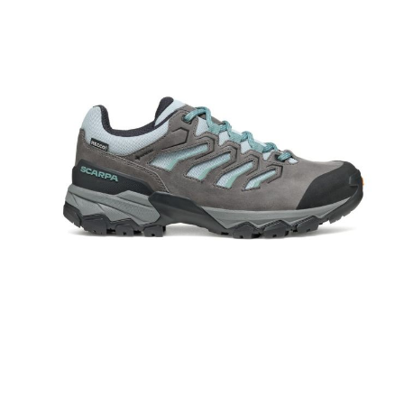
Tricouri & Maiouri
Veste
Incaltaminte drumetie
Bocanci alpinism
Ghete drumetie
Pantofi drumetie
Sandale
Intretinere echipamente
Rucsacuri & Accesorii
Saci de dormit
Saltele & Accesorii