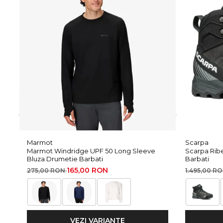
ACTIVfit SYSTEM
– confort si adaptabilitate
PRESA
– talpa cu aderenta superioara
RECCO
– sistem de localizare in caz de urgenta
Gore-Tex
– protectie impotriva apei si respirabilitate
Informatii aditionale:
Brand:
Scarpa
Vezi si celelalte produse din categoria:
Pantofi Femei
Marmot
Scarpa
Marmot Windridge UPF 50 Long Sleeve
Scarpa Rib
Bluza Drumetie Barbati
Barbati
165,00 RON
275,00 RON
1.495,00 R
VEZI VARIANTE