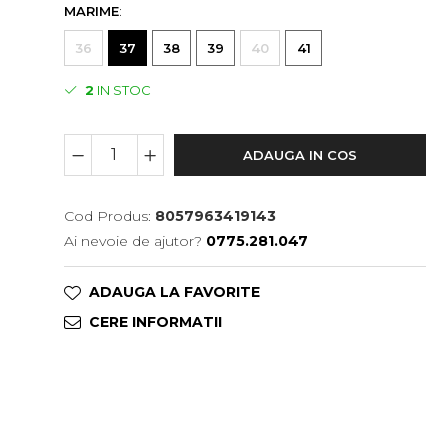
MARIME
:
36
37
38
39
40
41
2
IN STOC
ADAUGA IN COS
Cod Produs:
8057963419143
Ai nevoie de ajutor?
0775.281.047
ADAUGA LA FAVORITE
CERE INFORMATII