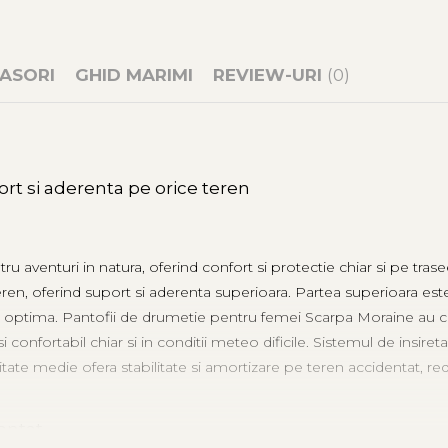
ASORI
GHID MARIMI
REVIEW-URI
(0)
rt si aderenta pe orice teren
ru aventuri in natura, oferind confort si protectie chiar si pe trasee
en, oferind suport si aderenta superioara. Partea superioara este 
atie optima. Pantofii de drumetie pentru femei Scarpa Moraine au
i confortabil chiar si in conditii meteo dificile. Sistemul de insire
sitate medie ofera stabilitate si amortizare pe teren accidentat, 
entat