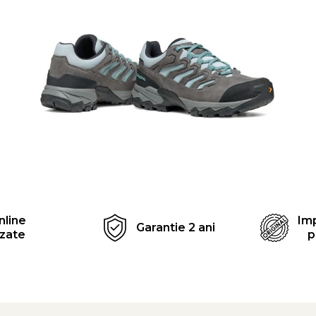
Distribuie
pe
Facebook
nline
Imp
Garantie 2 ani
izate
p