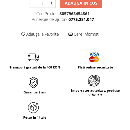
Tricouri & Maiouri
ADAUGA IN COS
Veste
Cod Produs:
8057963454861
Incaltaminte drumetie
Ai nevoie de ajutor?
0775.281.047
Bocanci alpinism
Adauga la Favorite
Cere informatii
Ghete drumetie
Pantofi drumetie
Sandale
Intretinere echipamente
Rucsacuri & Accesorii
Transport gratuit de la 400 RON
Plati online securizate
Saci de dormit
Saltele & Accesorii
Importator autorizat, produse
Garantie 2 ani
originale
Retur in 14 zile