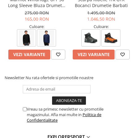
Insertie TPU pentru stabilitate si control anti-torsiune
Long Sleeve Bluza Drumetie
Bocanci Drumetie Barbati
Compus SUPERGUM W pentru aderenta maxima pe teren
Barbati
275,00 RON
1.495,00 RON
inghetat
165,00 RON
1.046,50 RON
Sistem de sireturi cu ochiuri si bucle pentru o ajustare precisa
Protectie din cauciuc la varf si suport pentru calcai
Culoare:
Culoare:
Greutate: 920g (38)
Tehnologii:
VEZI VARIANTE
VEZI VARIANTE
Gore-Tex
– Impermeabilitate si respirabilitate superioara
PRESA
– Aderenta si stabilitate pe teren inghetat
ACTIVfit SYSTEM
– Confort personalizat si adaptabilitate
RECCO
– Sistem de detectie pentru siguranta in caz de
Newsletter
Nu rata ofertele si promotiile noastre
urgenta
PrimaLoft
– Izolatie termica sustenabila si performanta
Informatii aditionale:
Brand:
Scarpa
Vreau sa primesc newsletter cu promotiile
Vezi si celelalte produse din categoria:
Ghete iarna
magazinului. Afla mai multe in
Politica de
Confidentialitate
EXPLORERSPORT