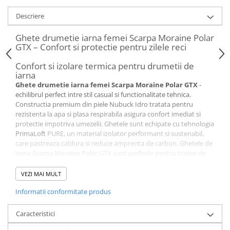
Descriere
Ghete drumetie iarna femei Scarpa Moraine Polar
GTX – Confort si protectie pentru zilele reci
Confort si izolare termica pentru drumetii de
iarna
Ghete drumetie iarna femei Scarpa Moraine Polar GTX
-
echilibrul perfect intre stil casual si functionalitate tehnica.
Constructia premium din piele Nubuck Idro tratata pentru
rezistenta la apa si plasa respirabila asigura confort imediat si
protectie impotriva umezelii. Ghetele sunt echipate cu tehnologia
PrimaLoft
PURE, un material izolator performant si sustenabil,
care pastreaza caldura si reduce amprenta de carbon. Ghetele de
iarna Scarpa Moraine Polar GTX sunt perfecte pentru trasee de
iarna si plimbari in natura. Designul ergonomic ofera o senzatie
similara cu cea a pantofilor sport, asigurand o experienta de
VEZI MAI MULT
purtare confortabila si sigura chiar si pe teren accidentat.
Protectie impermeabila si respirabilitate avansata
Informatii conformitate produs
Membrana
GORE-TEX
ePE Bluesign, fara DWR si PFCec,
garanteaza impermeabilitate completa si respirabilitate
Caracteristici
superioara. Picioarele raman uscate si confortabile chiar si in