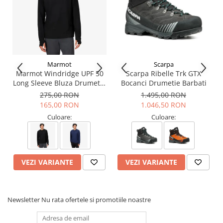
Marmot
Scarpa
Marmot Windridge UPF 50
Scarpa Ribelle Trk GTX
Long Sleeve Bluza Drumetie
Bocanci Drumetie Barbati
Barbati
275,00 RON
1.495,00 RON
165,00 RON
1.046,50 RON
Culoare:
Culoare:
VEZI VARIANTE
VEZI VARIANTE
Newsletter
Nu rata ofertele si promotiile noastre