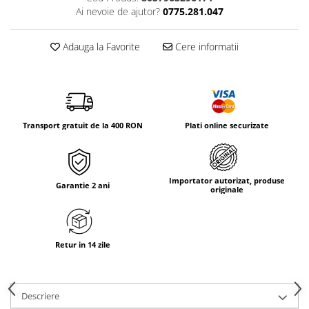
Tricouri & Maiouri
Ai nevoie de ajutor?
0775.281.047
Veste
Incaltaminte drumetie
Adauga la Favorite
Cere informatii
Bocanci alpinism
Ghete drumetie
Pantofi drumetie
Sandale
Transport gratuit de la 400 RON
Plati online securizate
Intretinere echipamente
Rucsacuri & Accesorii
Saci de dormit
Importator autorizat, produse
Garantie 2 ani
originale
Saltele & Accesorii
Retur in 14 zile
Descriere