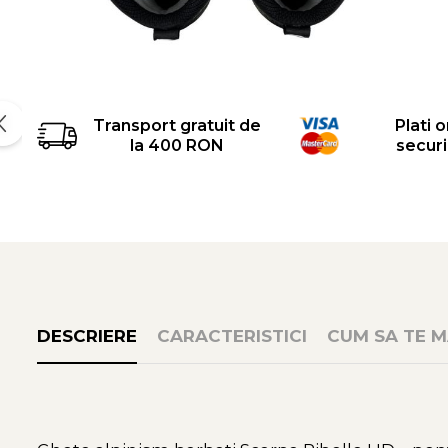
Transport gratuit de
Plati o
la 400 RON
secur
DESCRIERE
CARACTERISTICI
CUM SA TE M