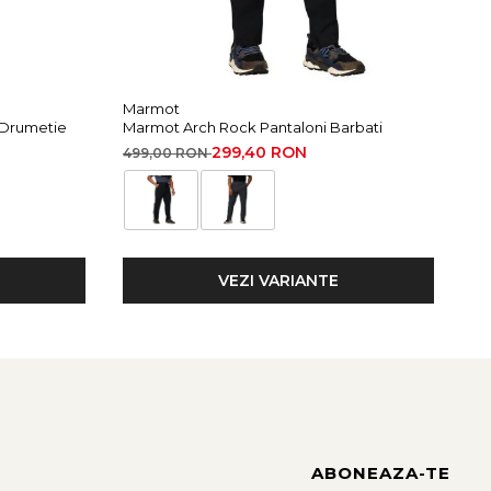
Marmot
Mi
 Drumetie
Marmot Arch Rock Pantaloni Barbati
Mi
299,40 RON
499,00 RON
15
VEZI VARIANTE