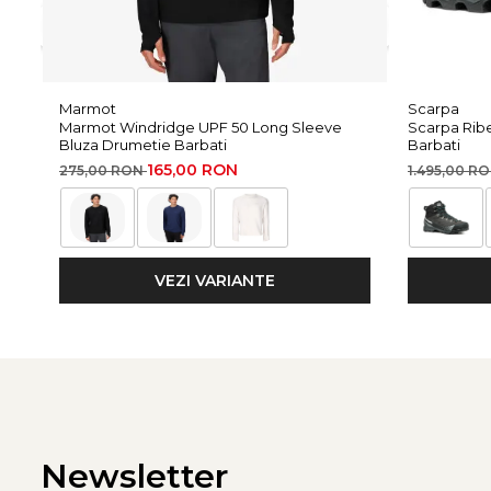
Meta Description:
Scarpa Ribelle HD – bocanci de alpinism cu membrana HDr
Scurta descriere:
Marmot
Scarpa
Scarpa Ribelle HD – bocanci de alpinism cu piele Perwanger
Marmot Windridge UPF 50 Long Sleeve
Scarpa Rib
Bluza Drumetie Barbati
Barbati
Informatii Aditionale:
165,00 RON
275,00 RON
1.495,00 R
Brand:
Scarpa
Categorie:
Bocanci Alpinism
VEZI VARIANTE
Newsletter