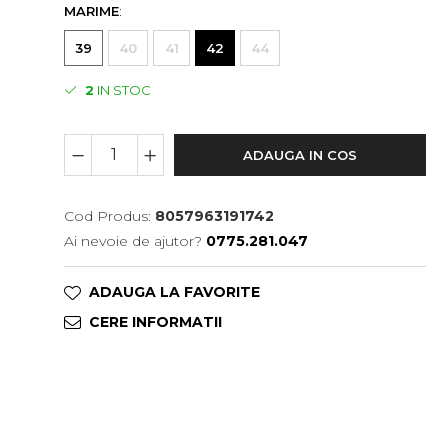
MARIME
:
39
40
41
42
44
2
IN STOC
ADAUGA IN COS
Cod Produs:
8057963191742
Ai nevoie de ajutor?
0775.281.047
ADAUGA LA FAVORITE
CERE INFORMATII