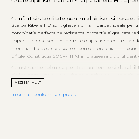
Ghete alpinism barbati Scarpa Ribelle HD – pe
Confort si stabilitate pentru alpinism si trasee di
Scarpa Ribelle HD sunt ghete alpinism barbati ideale pentr
combinatie perfecta de rezistenta, protectie si greutate red
impartit in doua sectiuni, permite o ajustare precisa si ra
mentinand picioarele uscate si confortabile chiar si in con
dificile. Constructia SOCK-FIT XT imbratiseaza piciorul pentr
Constructie tehnica pentru protectie si durabili
Partea superioara a bocancilor este realizata din piele
Perw
ofera rezistenta la impact si abraziune. Sistemul de insireta
VEZI MAI MULT
intermediara Pro Fiber Roll din polipropilena si fibra de sticl
Informatii conformitate produs
Vibram, cu caneluri verticale, imbunatateste tractiunea pe tr
Performanta si aderenta superioara pe teren t
Talpa Precision Tech Roll include un insert TPU pentru comp
Vibram
asigura aderenta si durabilitate pe suprafete aluneco
imbunatateste controlul piciorului si amortizarea. Constructi
tehnica a bocancilor Scarpa Ribelle HD ii transforma intr-o 