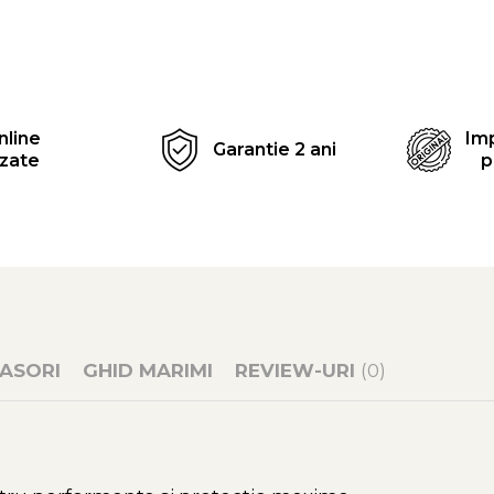
Distribuie
pe
Facebook
nline
Imp
Garantie 2 ani
izate
p
ASORI
GHID MARIMI
REVIEW-URI
(0)