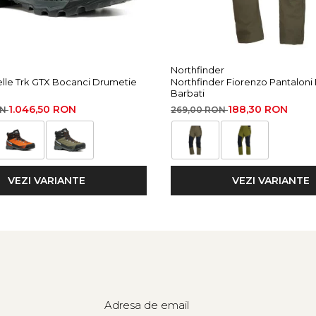
y, piele Perwanger si talpa Vibram pentru aderenta maxima.
Northfinder
 si membrana HDry. Aderenta si stabilitate in conditii extreme.
elle Trk GTX Bocanci Drumetie
Northfinder Fiorenzo Pantaloni
Barbati
1.046,50 RON
188,30 RON
ON
269,00 RON
VEZI VARIANTE
VEZI VARIANTE