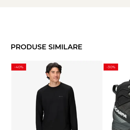
Caracteristici bocanci Scarpa Ribelle HD:
Partea superioara: Piele
Perwanger
(2.2-2.4mm) + insert
Captuseala: Tesatura 37.5® laminata cu membrana
HDry
Sistem de insiretare: Speed Lacing – ajustare rapida si pr
Talpa: Precision Tech Roll din PU si TPU pentru aderenta s
PRODUSE SIMILARE
Greutate: 1390g (42)
Tehnologii:
-40%
-30%
37.5 by Cocona
ACTIVfit SYSTEM
HDry
Vibram
Perwanger
SOCK-FIT
Meta Title:
Scarpa Ribelle HD – Bocanci de alpinism pentru confort si s