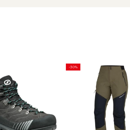
ii Microtech
ecisa
i durabilitate
-30%
tabilitate