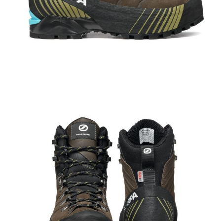
Tricouri & Maiouri
Veste
Incaltaminte drumetie
Bocanci alpinism
Ghete drumetie
Pantofi drumetie
Sandale
Intretinere echipamente
Rucsacuri & Accesorii
Saci de dormit
Saltele & Accesorii