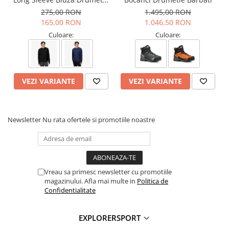
Sistem de inchidere: Buclele de cordon distribuie uniform
Barbati
275,00 RON
1.495,00 RON
presiunea pentru o potrivire perfecta
165,00 RON
1.046,50 RON
Captuseala: Membrana
Gore-Tex
Invisible Fit pentru
impermeabilitate si respirabilitate
Culoare:
Culoare:
Talpa:
Presa
HIK-03 cu tehnologie IKS – 7 zone de amortizare
pentru sustinere progresiva
Insertii EVA: Densitate diferita pentru combinatie perfecta de
amortizare si stabilitate
VEZI VARIANTE
VEZI VARIANTE
Sistem anti-torsiune: Imbunatateste controlul si stabilitatea
pe teren accidentat
Greutate: 830g (42)
Tehnologii:
Newsletter
Nu rata ofertele si promotiile noastre
Gore-Tex
ACTIVimpact TECHNOLOGY
ACTIVfit SYSTEM
Presa
Vreau sa primesc newsletter cu promotiile
Informatii Aditionale:
magazinului. Afla mai multe in
Politica de
Confidentialitate
Brand:
Scarpa
Categorie:
Ghete Barbati
EXPLORERSPORT