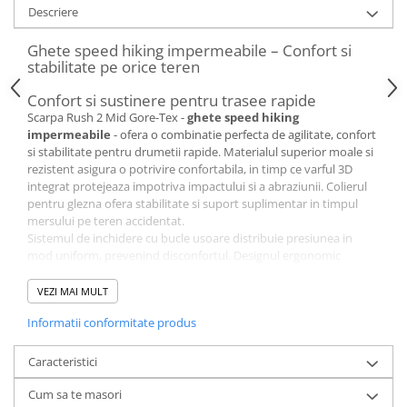
Descriere
Ghete speed hiking impermeabile – Confort si
stabilitate pe orice teren
Confort si sustinere pentru trasee rapide
Scarpa Rush 2 Mid Gore-Tex -
ghete speed hiking
impermeabile
- ofera o combinatie perfecta de agilitate, confort
si stabilitate pentru drumetii rapide. Materialul superior moale si
rezistent asigura o potrivire confortabila, in timp ce varful 3D
integrat protejeaza impotriva impactului si a abraziunii. Colierul
pentru glezna ofera stabilitate si suport suplimentar in timpul
mersului pe teren accidentat.
Sistemul de inchidere cu bucle usoare distribuie presiunea in
mod uniform, prevenind disconfortul. Designul ergonomic
permite ajustarea rapida si sigura a ghetei pentru o potrivire
perfecta. Captuseala interioara din membrana
Gore-Tex
Invisible
VEZI MAI MULT
Fit asigura impermeabilitate si respirabilitate, oferind un confort
Informatii conformitate produs
sporit in orice conditii de vreme.
Protectie completa si respirabilitate
Captuseala interioara din membrana
Gore-Tex
Invisible Fit
Caracteristici
asigura o protectie excelenta impotriva apei, fara a compromite
flexibilitatea si greutatea. Constructia usoara este proiectata
Cum sa te masori