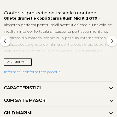
Confort si protectie pe traseele montane
Ghete drumetie copii Scarpa Rush Mid Kid GTX
-
alegerea perfecta pentru micii aventurieri care au nevoie de
incaltaminte confortabila si rezistenta pe trasee montane.
Realizate din material tehnic cu o pelicula externa termo-
sigilata, aceste ghete de hiking pentru copii ofera suport si
stabilitate exceptionale in orice conditii. Captuseala din
Gore-Tex Extended Comfort asigura impermeabilitate si
VEZI MAI MULT
respirabilitate, mentinand picioarele uscate si confortabile.
Concepute special pentru activitati outdoor, ghetele de
Informatii conformitate produs
drumetie Scarpa Rush Mid Kid sunt usoare si flexibile,
oferind libertate de miscare si protectie impotriva
CARACTERISTICI
impacturilor. Greutatea redusa (450g) le face ideale pentru
drumetii lungi si teren accidentat.
CUM SA TE MASORI
Aderenta si stabilitate pe orice teren
Talpa
PRESA® KID-01
este dezvoltata cu tehnologia IKS
GHID MARIMI