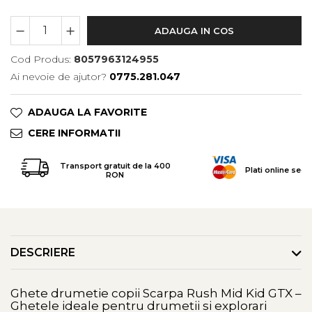
Tricouri & Maiouri
Veste
ADAUGA IN COS
Incaltaminte drumetie
Cod Produs:
8057963124955
Bocanci alpinism
Ai nevoie de ajutor?
0775.281.047
Ghete drumetie
Pantofi drumetie
ADAUGA LA FAVORITE
Sandale
CERE INFORMATII
Intretinere echipamente
Rucsacuri & Accesorii
Transport gratuit de la 400
Plati online secu
RON
Saci de dormit
Saltele & Accesorii
DESCRIERE
Ghete drumetie copii Scarpa Rush Mid Kid GTX –
Ghetele ideale pentru drumetii si explorari