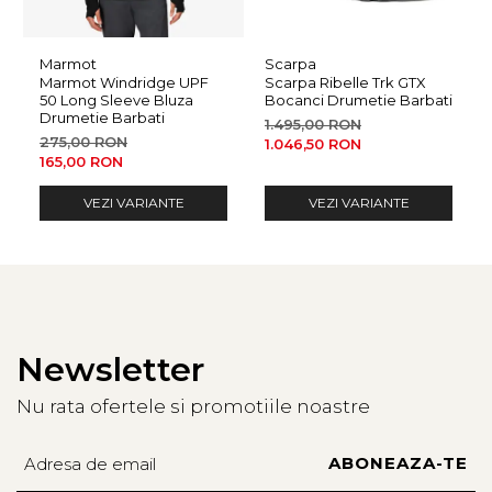
Caracteristici:
Material superior: plasa tehnica cu pelicula termo-sigilata
Marmot
Scarpa
pentru suport si rezistenta
Marmot Windridge UPF
Scarpa Ribelle Trk GTX
50 Long Sleeve Bluza
Bocanci Drumetie Barbati
Sistem de insiretare: curele conectate pentru o potrivire
Drumetie Barbati
1.495,00 RON
personalizata
275,00 RON
1.046,50 RON
Captuseala: Gore-Tex Extended Comfort pentru
165,00 RON
respirabilitate si impermeabilitate
VEZI VARIANTE
VEZI VARIANTE
Talpa: PRESA® KID-01 cu tehnologia IKS pentru
aderenta si confort pe teren variat
Greutate: 450g (marimea 31)
Tehnologii:
Newsletter
ACTIVfit SYSTEM
– Potrivire ergonomica si confort
adaptat
Nu rata ofertele si promotiile noastre
Gore-Tex
– Protectie impotriva apei si respirabilitate
optima
PRESA
– Aderenta si confort sporit in conditii de teren