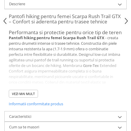
Descriere
Pantofi hiking pentru femei Scarpa Rush Trail GTX
– Confort si aderenta pentru trasee tehnice
Performanta si protectie pentru orice tip de teren
Pantofi hiking pentru femei Scarpa Rush Trail GTX
- creata
pentru drumetii intense si trasee tehnice. Constructia din piele
intoarsa rezistenta la apa (1.7-1.9 mm) ofera o combinatie
perfecta intre flexibilitate si durabilitate. Designul low-cut imbina
agilitatea unui pantof de trail running cu suportul si protectia
oferite de un bocanc de hiking. Membrana
Gore-Tex
Extended
Comfort asigura impermeabilitate completa si o buna
respirabilitate, mentinand picioarele uscate si confortabile in
orice conditii meteo. Colierul din material textil elastic se
adapteaza perfect formei gleznei, oferind suport si confort in
timpul miscarilor complexe. Zona de protectie din cauciuc la varf
VEZI MAI MULT
si calcai protejeaza impotriva impacturilor accidentale, oferind
Informatii conformitate produs
siguranta suplimentara pe teren accidentat. Scarpa Rush Trail
GTX sunt pantofi drumetie pentru femei ideali pentru trasee
tehnice, drumetii montane si ture lungi pe teren mixt.
Caracteristici
Tractiune si stabilitate pe orice tip de teren
Talpa exterioara
Presa
TRK-01, dezvoltata de Scarpa, integreaza
Cum sa te masori