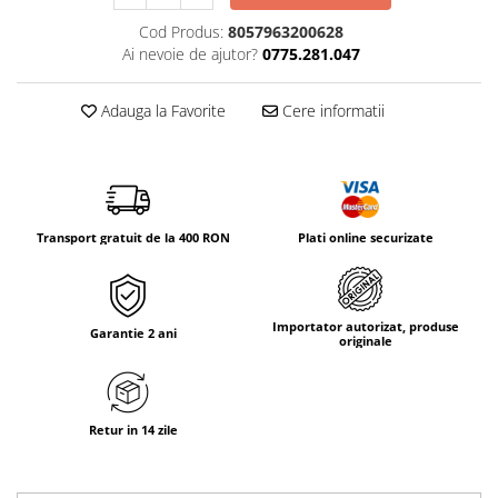
Tricouri & Maiouri
Cod Produs:
8057963200628
Veste
Ai nevoie de ajutor?
0775.281.047
Incaltaminte drumetie
Bocanci alpinism
Adauga la Favorite
Cere informatii
Ghete drumetie
Pantofi drumetie
Sandale
Intretinere echipamente
Transport gratuit de la 400 RON
Plati online securizate
Rucsacuri & Accesorii
Saci de dormit
Saltele & Accesorii
Importator autorizat, produse
Garantie 2 ani
originale
Retur in 14 zile