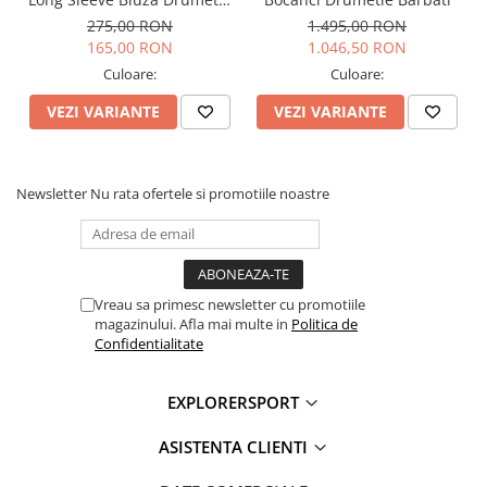
impermeabilitate si respirabilitate
Barbati
275,00 RON
1.495,00 RON
Talpa intermediara: EVA de densitate medie – amortizare si
165,00 RON
1.046,50 RON
suport imbunatatit
Cadrul TPU DST – stabilitate laterala si control anti-torsiune
Culoare:
Culoare:
Talpa exterioara:
Presa
TRK-01 – compus de cauciuc
VEZI VARIANTE
VEZI VARIANTE
SUPERGUM pentru aderenta
Greutate: 760g (38)
Tehnologii:
Newsletter
Nu rata ofertele si promotiile noastre
ACTIVfit SYSTEM
– confort si potrivire personalizata
ACTIVimpact TECHNOLOGY
– reducerea impactului si a
oboselii musculare
Presa
– aderenta imbunatatita si control al terenului
Gore-Tex
– impermeabilitate si respirabilitate
Vreau sa primesc newsletter cu promotiile
magazinului. Afla mai multe in
Politica de
Informatii aditionale:
Confidentialitate
Brand:
Scarpa
EXPLORERSPORT
Vezi si celelalte produse din categoria:
Pantofi Femei
ASISTENTA CLIENTI