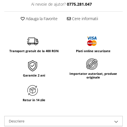
Tricouri & Maiouri
Ai nevoie de ajutor?
0775.281.047
Veste
Incaltaminte drumetie
Adauga la Favorite
Cere informatii
Bocanci alpinism
Ghete drumetie
Pantofi drumetie
Sandale
Transport gratuit de la 400 RON
Plati online securizate
Intretinere echipamente
Rucsacuri & Accesorii
Saci de dormit
Importator autorizat, produse
Garantie 2 ani
originale
Saltele & Accesorii
Retur in 14 zile
Descriere