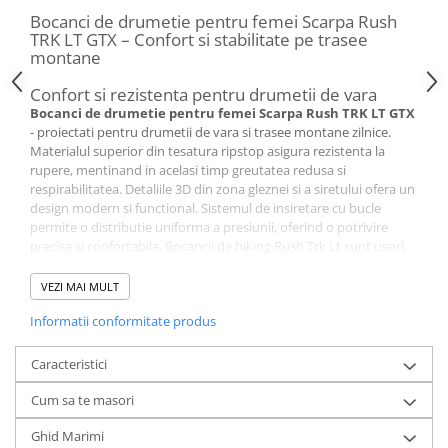
Bocanci de drumetie pentru femei Scarpa Rush
TRK LT GTX – Confort si stabilitate pe trasee
montane
Confort si rezistenta pentru drumetii de vara
Bocanci de drumetie pentru femei Scarpa Rush TRK LT GTX
- proiectati pentru drumetii de vara si trasee montane zilnice.
Materialul superior din tesatura ripstop asigura rezistenta la
rupere, mentinand in acelasi timp greutatea redusa si
respirabilitatea. Detaliile 3D din zona gleznei si a siretului ofera un
design modern si functional. Sistemul de insiretare cu bucle
permite o distributie uniforma a presiunii, oferind o potrivire
precisa si confortabila. Bocancii de hiking Rush Trk Lt sunt usori,
flexibili si durabili, ideali pentru teren variat si conditii
meteorologice schimbatoare.
VEZI MAI MULT
Protectie si respirabilitate cu tehnologia Gore-Tex
Bocancii de trekking Scarpa Rush Trk au captuseala cu membrana
Informatii conformitate produs
Gore-Tex
Extended Comfort ce ofera protectie completa
impotriva apei, permitand in acelasi timp eliminarea rapida a
Caracteristici
transpiratiei. Materialul interior rezistent la abraziune se usuca
rapid, mentinand un climat confortabil pentru picioare chiar si in
Cum sa te masori
timpul activitatilor intense. Membrana respirabila si
impermeabila garanteaza protectie impotriva umezelii,
Ghid Marimi