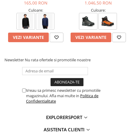
165,00 RON
1.046,50 RON
Talpa exterioara: Compus SUPERGUM pentru aderenta si
performanta
Culoare:
Culoare:
Greutate: 860g (marimea 38)
Tehnologii:
VEZI VARIANTE
VEZI VARIANTE
ACTIVfit SYSTEM
– potrivire personalizata si confort optim
Gore-Tex
– protectie impotriva apei si respirabilitate
Presa
– aderenta si stabilitate pe teren accidentat
It can be resoled
– bocancii pot fi resapati pentru o durata de
Newsletter
Nu rata ofertele si promotiile noastre
viata mai lunga
Informatii aditionale:
Brand:
Scarpa
Vezi si celelalte produse din categoria:
Ghete Femei
Vreau sa primesc newsletter cu promotiile
magazinului. Afla mai multe in
Politica de
Confidentialitate
EXPLORERSPORT
ASISTENTA CLIENTI