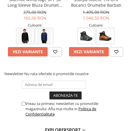
aderenta si stabilitate
Long Sleeve Bluza Drumetie
Bocanci Drumetie Barbati
Greutate: 1000g (marimea 38)
Barbati
275,00 RON
1.495,00 RON
Tehnologii:
165,00 RON
1.046,50 RON
Culoare:
Culoare:
ACTIVfit SYSTEM
– confort personalizat si potrivire precisa
Gore-Tex
– protectie impotriva apei si respirabilitate
ACTIVimpact TECHNOLOGY
– amortizare superioara si
reducerea oboselii picioarelor
VEZI VARIANTE
VEZI VARIANTE
Vibram
– aderenta si stabilitate pe teren dificil
Informatii aditionale:
Newsletter
Nu rata ofertele si promotiile noastre
Brand:
Scarpa
Vezi si celelalte produse din categoria:
Ghete Femei
Vreau sa primesc newsletter cu promotiile
magazinului. Afla mai multe in
Politica de
Confidentialitate
EXPLORERSPORT