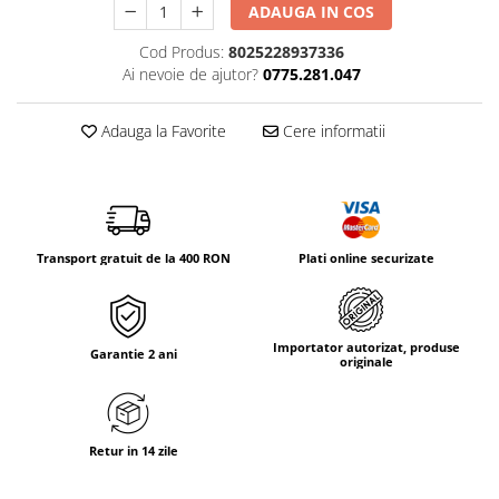
Tricouri & Maiouri
ADAUGA IN COS
Veste
Cod Produs:
8025228937336
Incaltaminte drumetie
Ai nevoie de ajutor?
0775.281.047
Bocanci alpinism
Adauga la Favorite
Cere informatii
Ghete drumetie
Pantofi drumetie
Sandale
Intretinere echipamente
Rucsacuri & Accesorii
Transport gratuit de la 400 RON
Plati online securizate
Saci de dormit
Saltele & Accesorii
Importator autorizat, produse
Garantie 2 ani
originale
Retur in 14 zile