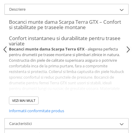
Descriere
Bocanci munte dama Scarpa Terra GTX – Confort
si stabilitate pe traseele montane
Confort instantaneu si durabilitate pentru trasee
variate
Bocanci munte dama Scarpa Terra GTX
- alegerea perfecta
pentru drumetii pe trasee montane si plimbari zilnice in natura.
Constructia din piele de calitate superioara asigura o potrivire
confortabila inca de la prima purtare, fara a compromite
rezistenta si protectia. Colierul si limba captusita din piele Nubuck
sporesc confortul si reduc punctele de presiune. Bocancii de
drumetie pentru femei Terra GTX sunt usori si stabili, ideali
pentru drumetii lungi cu rucsac de greutate usoara. Materialele
premium si tehnologiile integrate garanteaza o experienta de
neegalat pe teren variat.
VEZI MAI MULT
Protectie impotriva apei si respirabilitate
excelenta
Informatii conformitate produs
Bocancii pentru hiking Scarpa Terra sunt prevazuti cu membrana
Gore-Tex
Extended Comfort ce mentine picioarele uscate si
Caracteristici
confortabile in orice conditii meteorologice. Membrana
respirabila elimina rapid umezeala, prevenind supraincalzirea si