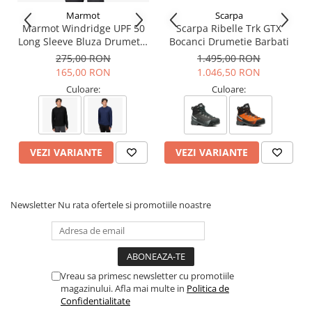
textil tehnic
Marmot
Scarpa
Captuseala:
Gore-Tex
ePE – impermeabilitate si respirabilitate
Marmot Windridge UPF 50
Scarpa Ribelle Trk GTX
maxima
Long Sleeve Bluza Drumetie
Bocanci Drumetie Barbati
Brant: Comfort Flex Plus / Comfort Flex
Barbati
275,00 RON
1.495,00 RON
Talpa intermediara: PU cu densitate medie pentru suport si
165,00 RON
1.046,50 RON
stabilitate, PU cu densitate redusa pentru control si absorbtie
de socuri
Culoare:
Culoare:
Talpa exterioara:
Vibram
XS Trek – Tractiune si flexibilitate pe
teren alunecos
Greutate: 1070g (marimea 38)
Tehnologii:
VEZI VARIANTE
VEZI VARIANTE
ACTIVfit SYSTEM
– Confort personalizat si adaptabilitate
Gore-Tex
– Impermeabilitate si respirabilitate superioara
Newsletter
Nu rata ofertele si promotiile noastre
Vibram
– Tractiune si stabilitate pe teren tehnic
ACTIVimpact TECHNOLOGY
– Absorbtie de socuri si reducerea
oboselii
Informatii aditionale:
Vreau sa primesc newsletter cu promotiile
Brand:
Scarpa
magazinului. Afla mai multe in
Politica de
Vezi si celelalte produse din categoria:
Ghete Femei
Confidentialitate