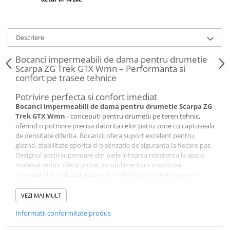
Descriere
Bocanci impermeabili de dama pentru drumetie
Scarpa ZG Trek GTX Wmn – Performanta si
confort pe trasee tehnice
Potrivire perfecta si confort imediat
Bocanci impermeabili de dama pentru drumetie Scarpa ZG
Trek GTX Wmn
- conceputi pentru drumetii pe teren tehnic,
oferind o potrivire precisa datorita celor patru zone cu captuseala
de densitate diferita. Bocancii ofera suport excelent pentru
glezna, stabilitate sporita si o senzatie de siguranta la fiecare pas.
Designul partii superioare din piele intoarsa rezistenta la apa si
material tehnic ofera protectie suplimentara impotriva
intemperiilor. Calcaiul anatomic si intaritura anti-abraziune in
zona degetelor adauga un plus de siguranta pe teren accidentat.
Acesti bocanci de drumetie pentru femei se muleaza perfect pe
VEZI MAI MULT
picior si ofera confort chiar si pe traseele lungi si accidentate.
Informatii conformitate produs
Datorita structurii flexibile si materialelor de calitate, bocancii de
trekking Scarpa ZG Trek devin rapid alegerea ideala pentru orice