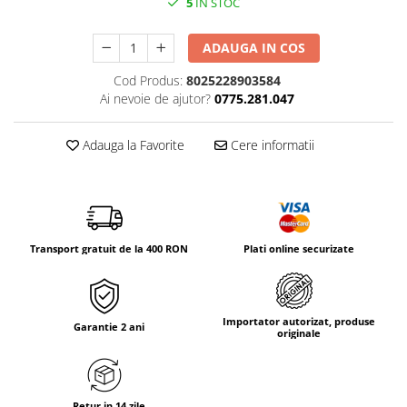
5
IN STOC
Tricouri & Maiouri
Veste
ADAUGA IN COS
Incaltaminte drumetie
Cod Produs:
8025228903584
Bocanci alpinism
Ai nevoie de ajutor?
0775.281.047
Ghete drumetie
Pantofi drumetie
Adauga la Favorite
Cere informatii
Sandale
Intretinere echipamente
Rucsacuri & Accesorii
Saci de dormit
Transport gratuit de la 400 RON
Plati online securizate
Saltele & Accesorii
Importator autorizat, produse
Garantie 2 ani
originale
Retur in 14 zile