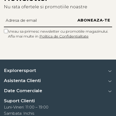
Greutate: 1070g (marimea 38)
Nu rata ofertele si promotiile noastre
Tehnologii:
ACTIVfit SYSTEM
– Confort personalizat si adaptabilitate
Gore-Tex
– Impermeabilitate si respirabilitate superioara
Vreau sa primesc newsletter cu promotiile magazinului.
Afla mai multe in
Politica de Confidentialitate
Vibram
– Tractiune si stabilitate pe teren tehnic
ACTIVimpact TECHNOLOGY
– Absorbtie de socuri si
reducerea oboselii
Informatii aditionale:
Explorersport
Brand:
Scarpa
Vezi si celelalte produse din categoria:
Ghete Femei
Asistenta Clienti
Date Comerciale
Suport Clienti
Luni-Vineri: 11:00 – 19:00
Sambata: Inchis