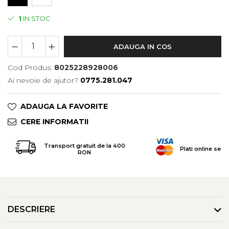
Tricouri & Maiouri
Veste
1
IN STOC
Incaltaminte drumetie
ADAUGA IN COS
Bocanci alpinism
Ghete drumetie
Cod Produs:
8025228928006
Pantofi drumetie
Ai nevoie de ajutor?
0775.281.047
Sandale
Intretinere echipamente
ADAUGA LA FAVORITE
Rucsacuri & Accesorii
CERE INFORMATII
Saci de dormit
Transport gratuit de la 400
Saltele & Accesorii
Plati online secu
RON
DESCRIERE