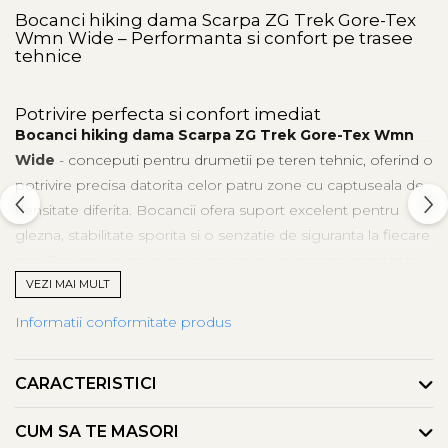
Bocanci hiking dama Scarpa ZG Trek Gore-Tex
Wmn Wide – Performanta si confort pe trasee
tehnice
Potrivire perfecta si confort imediat
Bocanci hiking dama Scarpa ZG Trek Gore-Tex Wmn
Wide
- conceputi pentru drumetii pe teren tehnic, oferind o
potrivire precisa datorita celor patru zone cu captuseala de
densitate diferita. Bocancii ofera suport excelent pentru
glezna, stabilitate sporita si o senzatie de siguranta la fiecare
pas. Designul partii superioare din piele intoarsa rezistenta
la apa si material tehnic ofera protectie suplimentara
VEZI MAI MULT
impotriva intemperiilor. Calcaiul anatomic si intaritura anti-
Informatii conformitate produs
abraziune in zona degetelor adauga un plus de siguranta pe
teren accidentat. Acesti bocanci de drumetie pentru femei
CARACTERISTICI
se muleaza perfect pe picior si ofera confort chiar si pe
traseele lungi si accidentate. Datorita structurii flexibile si
CUM SA TE MASORI
materialelor de calitate, bocancii de trekking Scarpa ZG Trek