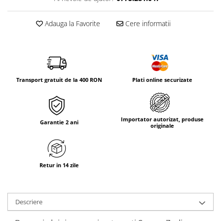
Tricouri & Maiouri
Veste
Adauga la Favorite
Cere informatii
Incaltaminte drumetie
Bocanci alpinism
Ghete drumetie
Pantofi drumetie
Transport gratuit de la 400 RON
Plati online securizate
Sandale
Intretinere echipamente
Rucsacuri & Accesorii
Importator autorizat, produse
Garantie 2 ani
originale
Saci de dormit
Saltele & Accesorii
Retur in 14 zile
Descriere