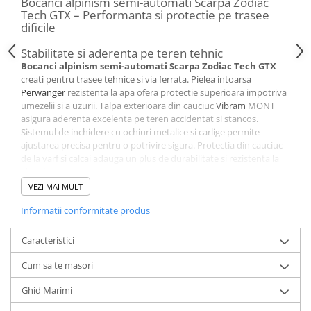
Bocanci alpinism semi-automati Scarpa Zodiac
Tech GTX – Performanta si protectie pe trasee
dificile
Stabilitate si aderenta pe teren tehnic
Bocanci alpinism semi-automati Scarpa Zodiac Tech GTX
-
creati pentru trasee tehnice si via ferrata. Pielea intoarsa
Perwanger
rezistenta la apa ofera protectie superioara impotriva
umezelii si a uzurii. Talpa exterioara din cauciuc
Vibram
MONT
asigura aderenta excelenta pe teren accidentat si stancos.
Sistemul de inchidere cu ochiuri metalice si carlige permite
ajustarea precisa pentru o potrivire sigura. Protectia din cauciuc
de la varf si calcai adauga un plus de durabilitate si rezistenta la
abraziune.
Compatibilitate cu coltari semi-automati
VEZI MAI MULT
Bocancii Zodiac Tech GTX sunt echipati cu un insert TPU cu
grosime diferentiata, permitand compatibilitatea cu coltari semi-
Informatii conformitate produs
automati. Talpa intermediara EVA de densitate joasa asigura
absorbtia socurilor, in timp ce insertiile din PU ofera sustinere si
Caracteristici
stabilitate pe teren accidentat. Tehnologia
ACTIVfit SYSTEM
imbunatateste confortul si stabilitatea, adaptandu-se formei
Cum sa te masori
naturale a piciorului. Sistemul
SOCK-FITXT
ofera o potrivire
personalizata, ca o soseta, eliminand punctele de presiune.
Ghid Marimi
Protectie si confort in conditii extreme