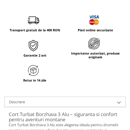
Tricouri & Maiouri
Veste
Incaltaminte drumetie
Bocanci alpinism
Transport gratuit de la 400 RON
Plati online securizate
Ghete drumetie
Pantofi drumetie
Sandale
Importator autorizat, produse
Garantie 2 ani
Intretinere echipamente
originale
Rucsacuri & Accesorii
Saci de dormit
Retur in 14 zile
Saltele & Accesorii
Descriere
Cort Turbat Borzhava 3 Alu – siguranta si confort
pentru aventuri montane
Cort Turbat Borzhava 3 Alu este alegerea ideala pentru drumetii