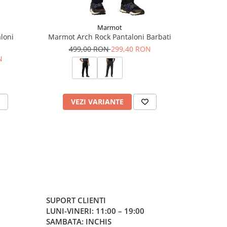
Marmot
loni
Marmot Arch Rock Pantaloni Barbati
Milo
499,00 RON
299,40 RON
15
N
VEZI VARIANTE
V
SUPORT CLIENTI
LUNI-VINERI: 11:00 – 19:00
SAMBATA: INCHIS