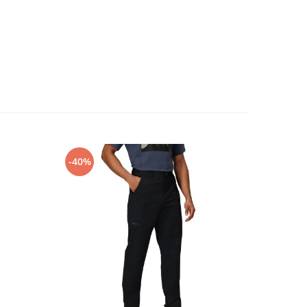
-40%
-30%