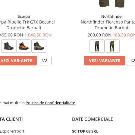
lor UV.
Scarpa
Northfinder
irabilitate excelenta.
rpa Ribelle Trk GTX Bocanci
Northfinder Fiorenzo Panta
Drumetie Barbati
Drumetie Barbati
oor in sezonul cald.
.495,00 RON
1.046,50 RON
269,00 RON
188,30 RO
VEZI VARIANTE
VEZI VARIANTE
 in sezonul cald.
la mai multe in
Politica de Confidentialitate
TA CLIENTI
DATE COMERCIALE
sustine gestionarea responsabila
t verificate pe intregul lant de
Explorersport
SC TOP 68 SRL
usul final.