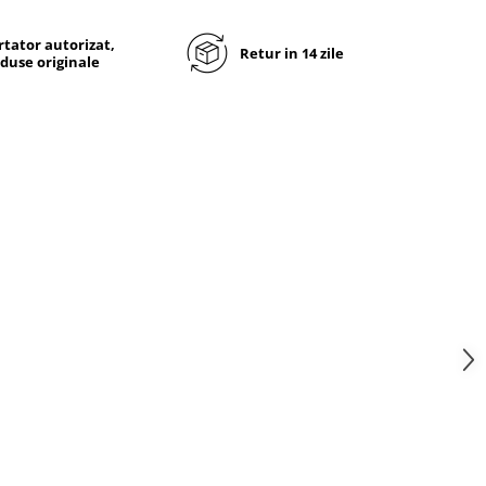
tator autorizat,
Retur in 14 zile
duse originale