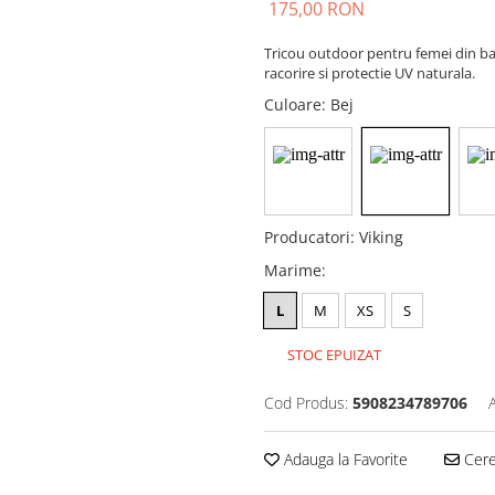
175,00 RON
Tricou outdoor pentru femei din bamb
racorire si protectie UV naturala.
Culoare
: Bej
Producatori
:
Viking
Marime
:
L
M
XS
S
STOC EPUIZAT
Cod Produs:
5908234789706
Adauga la Favorite
Cere 