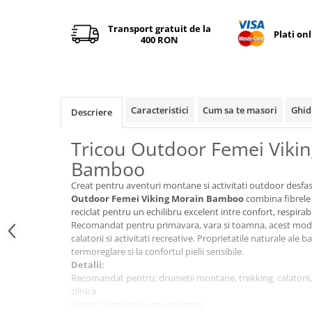
Tricouri & Maiouri
Veste
Transport gratuit de la
Plati on
400 RON
Incaltaminte drumetie
Bocanci alpinism
Ghete drumetie
Pantofi drumetie
Caracteristici
Cum sa te masori
Ghid
Descriere
Sandale
Intretinere echipamente
Tricou Outdoor Femei Viki
Rucsacuri & Accesorii
Bamboo
Saci de dormit
Creat pentru aventuri montane si activitati outdoor desfas
Outdoor Femei Viking Morain Bamboo
combina fibrele
Saltele & Accesorii
reciclat pentru un echilibru excelent intre confort, respirabil
Recomandat pentru primavara, vara si toamna, acest model
calatorii si activitati recreative. Proprietatile naturale ale
termoreglare si la confortul pielii sensibile.
Detalii:
Recomandat pentru: drumetii montane, trekking, calatorii, a
zilnica
Sezon: primavara, vara, toamna