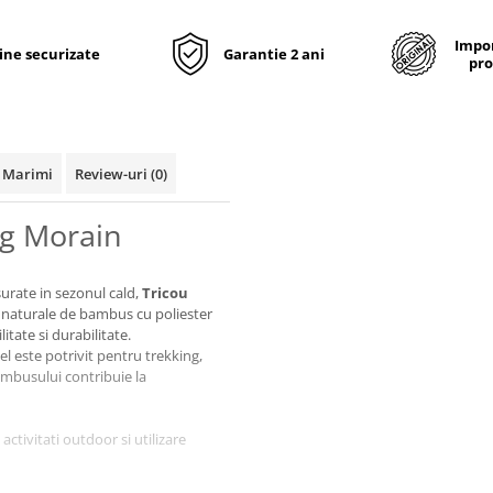
Impor
line securizate
Garantie 2 ani
pro
 Marimi
Review-uri
(0)
ng Morain
urate in sezonul cald,
Tricou
 naturale de bambus cu poliester
itate si durabilitate.
 este potrivit pentru trekking,
 bambusului contribuie la
ctivitati outdoor si utilizare