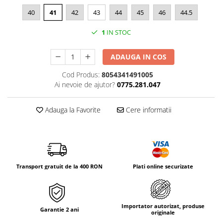
Tricouri & Maiouri
40
41
42
43
44
45
46
44.5
Veste
Incaltaminte drumetie
1
IN STOC
Bocanci alpinism
ADAUGA IN COS
Ghete drumetie
Pantofi drumetie
Cod Produs:
8054341491005
Sandale
Ai nevoie de ajutor?
0775.281.047
Intretinere echipamente
Adauga la Favorite
Cere informatii
Rucsacuri & Accesorii
Saci de dormit
Saltele & Accesorii
Transport gratuit de la 400 RON
Plati online securizate
Importator autorizat, produse
Garantie 2 ani
originale