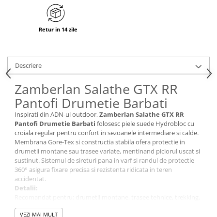
Retur in 14 zile
Descriere
Zamberlan Salathe GTX RR
Pantofi Drumetie Barbati
Inspirati din ADN-ul outdoor,
Zamberlan Salathe GTX RR
Pantofi Drumetie Barbati
folosesc piele suede Hydrobloc cu
croiala regular pentru confort in sezoanele intermediare si calde.
Membrana Gore-Tex si constructia stabila ofera protectie in
drumetii montane sau trasee variate, mentinand piciorul uscat si
sustinut. Sistemul de sireturi pana in varf si randul de protectie
360° asigura fixare precisa si rezistenta ridicata in teren
accidentat.
Detalii:
Recomandat pentru: drumetii montane, trasee tehnice, trekking,
utilizare outdoor variata
VEZI MAI MULT
Sezon: primavara - vara - toamna