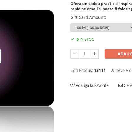
Ofera un cadou practic si inspira
rapid pe email si poate fi folos
Gift Card Amount
:
5
IN STOC
ADAUG
Cod Produs:
13111
Ai nevoie d
Adauga la Favorite
Cere 