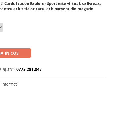
t! Cardul cadou Explorer Sport este virtual, se livreaza
it pentru achizitia oricarui echipament din magazin.
A IN COS
e ajutor?
0775.281.047
informatii