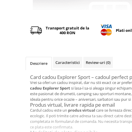
Tricouri & Maiouri
Veste
Distribuie
Incaltaminte drumetie
pe
Facebook
Bocanci alpinism
Transport gratuit de la
Plati on
400 RON
Ghete drumetie
Pantofi drumetie
Sandale
Intretinere echipamente
Caracteristici
Review-uri
(0)
Descriere
Rucsacuri & Accesorii
Saci de dormit
Card cadou Explorer Sport – cadoul perfect p
Vrei sa oferi un cadou inspirat, dar nu stii exact ce ar pref
Saltele & Accesorii
cadou Explorer Sport
si lasa-l sa-si aleaga singur echipa
este pasionat de drumetii, camping sau sporturi montane,
ideala pentru orice ocazie – aniversari, sarbatori sau pur s
Produs virtual, livrare rapida pe email
Cardul cadou este un
produs virtual
care se livreaza direct
ecologic. Il poti trimite catre adresa ta sau direct catre des
completata in formularul de comanda. Nu necesita transport 
ce plata este confirmata.