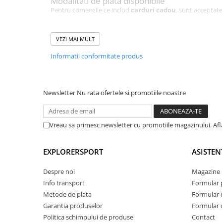
Modalitati de plata disponibile
Pentru comenzile ce includ
carduri cadou
, sunt acceptat
Plata online cu cardul prin Netopia
Transfer bancar (ordin de plata)
VEZI MAI MULT
Informatii conformitate produs
Plata ramburs
nu este disponibila
daca in comanda se afl
Atentie – comenzi mixte cu produse fizice si
Daca in cosul de cumparaturi se afla atat un
card cadou
, 
permite selectarea platii ramburs. In acest caz,
cardul cado
Newsletter
Nu rata ofertele si promotiile noastre
destinatarului decat dupa incasarea sumei ramburs
prin transfer bancar.
Ofera libertate de alegere. Ofera
cardul cadou Explorer 
Vreau sa primesc newsletter cu promotiile magazinului. Af
EXPLORERSPORT
ASISTEN
Despre noi
Magazine 
Info transport
Formular 
Metode de plata
Formular 
Garantia produselor
Formular 
Politica schimbului de produse
Contact