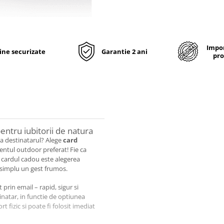
Impor
line securizate
Garantie 2 ani
pro
entru iubitorii de natura
era destinatarul? Alege
card
mentul outdoor preferat! Fie ca
 cardul cadou este alegerea
i simplu un gest frumos.
 prin email – rapid, sigur si
tinatar, in functie de optiunea
fizic si poate fi folosit imediat