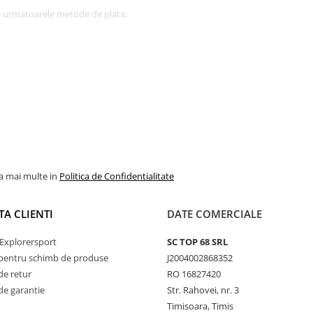
e urmatoarele metode de plata:
a doar carduri cadou.
 card cadou
cat si produse fizice, sistemul
u nu va fi trimis
ate
sau dupa confirmarea platii
Sport
.
la mai multe in
Politica de Confidentialitate
TA CLIENTI
DATE COMERCIALE
Explorersport
SC TOP 68 SRL
pentru schimb de produse
J2004002868352
de retur
RO 16827420
de garantie
Str. Rahovei, nr. 3
Timisoara, Timis