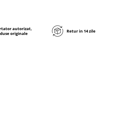
tator autorizat,
Retur in 14 zile
duse originale