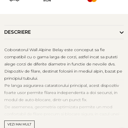
RON
Tricouri & Maiouri
Veste
Incaltaminte drumetie
Bocanci alpinism
DESCRIERE
Ghete drumetie
Pantofi drumetie
Sandale
Coboratorul Wall Alpine Belay este conceput sa fie
Intretinere echipamente
compatibil cu o gama larga de corzi, astfel incat sa puteti
alege corzi de diferite diametre in functie de nevoile dvs.
Rucsacuri & Accesorii
Dispozitiv de filare, destinat folosirii in mediul alpin, bazat pe
Saci de dormit
principiul tubului.
Saltele & Accesorii
Pe langa asigurarea cataratorului principal, acest dispozitiv
foarte usor permite filarea independenta a doi secunzi, in
modul de auto-blocare, dintr-un punct fix.
De asemenea, geometria optimizata permite un mod
confortabil de filare precum si blocare sigura, in cazul unei
caderi.
VEZI MAI MULT