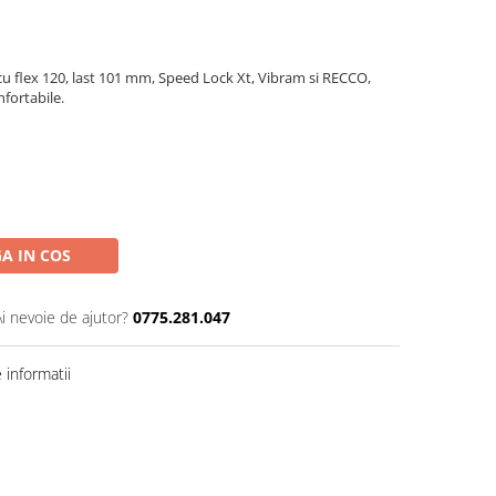
cu flex 120, last 101 mm, Speed Lock Xt, Vibram si RECCO,
nfortabile.
A IN COS
Ai nevoie de ajutor?
0775.281.047
informatii