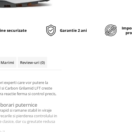
Impor
line securizate
Garantie 2 ani
pro
 Marimi
Review-uri
(0)
ri experti care vor putere la
d si Carbon Grilamid LFT creste
era reactie ferma si control precis,
oborari puternice
apid si ramane stabil in viraje
carile si pierderea controlului in
 clasice, dar cu greutate redusa