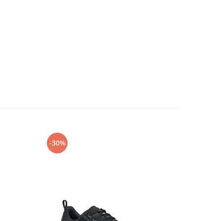
-30%
-40%