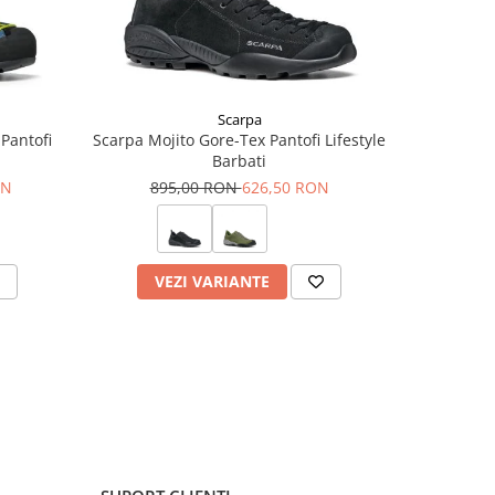
Scarpa
Pantofi
Scarpa Mojito Gore-Tex Pantofi Lifestyle
Scarpa Moj
Barbati
Pa
ON
895,00 RON
626,50 RON
89
VEZI VARIANTE
V