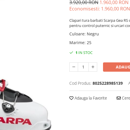
3.920,00 RON
1.960,00 RON
Economisesti:
1.960,00
RON
Clapari tura barbati Scarpa Gea RS 
pentru control puternic si urcari co
Culoare
:
Negru
Marime
:
25
1
IN STOC
ADAUG
Cod Produs:
8025228985139
Adauga la Favorite
Cere 