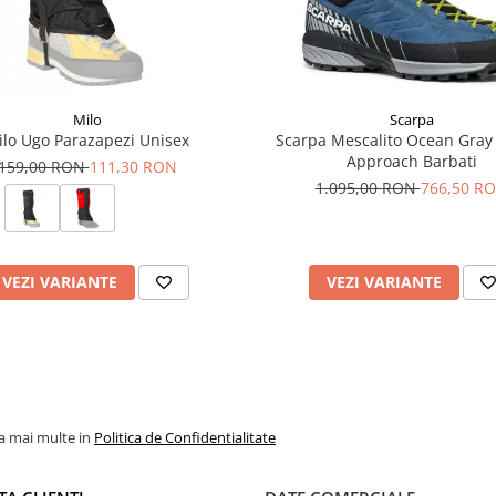
 precisa
 sensibile
a in caz de avalansa
 precisa si confortabila
cidentala
Milo
Scarpa
ilo Ugo Parazapezi Unisex
Scarpa Mescalito Ocean Gray 
Approach Barbati
159,00 RON
111,30 RON
1.095,00 RON
766,50 R
VEZI VARIANTE
VEZI VARIANTE
a mare la intindere si flexare,
are sa localizeze rapid o
la mai multe in
Politica de Confidentialitate
recere rapida intre mers si schi
 pentru fit precis in antepicior