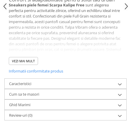
Sneakers piele femei Scarpa Kalipe Free
sunt alegerea
perfecta pentru activitatile zilnice, oferind un echilibru ideal intre
confort si stil. Confectionati din piele Full Grain rezistenta si
impermeabila, acesti pantofi casual pentru femei sunt conceputi
pentru a rezista in orice conditii. Talpa Vibram ofera o aderenta
excelenta pe orice suprafata, prevenind alunecarea si oferind
stabilitate la fiecare pas. Designul elegant si detaliile moderne fac
din acesti pantofi de oras pentru femei o alegere potrivita atat
pentru plimbari prin oras, cat si pentru drumetii usoare. Sistemul
de sireturi extins, inspirat de incaltamintea de catarare, permite o
fixare precisa, adaptata formei piciorului tau.
VEZI MAI MULT
Materiale premium si protectie avansata
Informatii conformitate produs
Scarpa Kalipe Free sunt fabricati din piele Full Grain de inalta
calitate, cunoscuta pentru rezistenta la uzura si impermeabilitate.
Protectia din cauciuc de la calcai si varf adauga un strat
Caracteristici
suplimentar de siguranta impotriva loviturilor si uzurii. Talpa
Vibram ofera un echilibru perfect intre aderenta si amortizare,
Cum sa te masori
asigurand un mers stabil si confortabil chiar si pe teren
accidentat. In plus, brantul detasabil asigura o potrivire
Ghid Marimi
personalizata, permitand ajustarea confortului in functie de
Review-uri
(0)
nevoile tale.
Performanta si stil in fiecare zi
Scarpa Kalipe Free sunt pantofi sport pentru femei care imbina