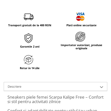
Tricouri & Maiouri
Veste
Incaltaminte drumetie
Bocanci alpinism
Transport gratuit de la 400 RON
Plati online securizate
Ghete drumetie
Pantofi drumetie
Sandale
Importator autorizat, produse
Garantie 2 ani
originale
Intretinere echipamente
Rucsacuri & Accesorii
Saci de dormit
Retur in 14 zile
Saltele & Accesorii
Descriere
Sneakers piele femei Scarpa Kalipe Free – Confort
si stil pentru activitati zilnice
Confort si adaptabilitate pentru stilul tau urban