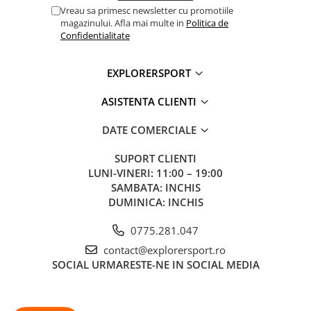
Vreau sa primesc newsletter cu promotiile
Ingrijirea produsului:
magazinului. Afla mai multe in
Politica de
Confidentialitate
Se spala la temperatura joasa, cu detergent pentru
imbracaminte tehnica
EXPLORERSPORT
Nu se folosesc inalbitori sau balsam pentru rufe
Se usuca la aer, departe de surse directe de caldura
ASISTENTA CLIENTI
Informatii aditionale
Brand:
Marmot
DATE COMERCIALE
Vezi si celelalte produse din categoria:
Geci barbati
SUPORT CLIENTI
LUNI-VINERI: 11:00 – 19:00
SAMBATA: INCHIS
DUMINICA: INCHIS
0775.281.047
contact@explorersport.ro
SOCIAL
URMARESTE-NE IN SOCIAL MEDIA