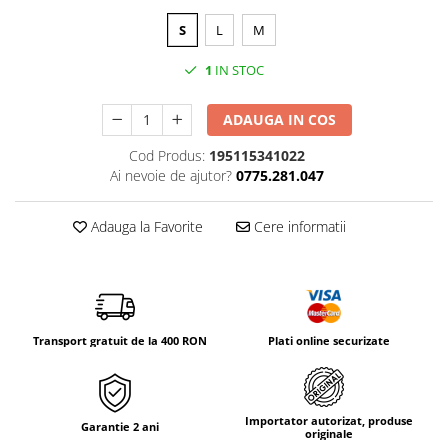
Tricouri & Maiouri
S
L
M
Veste
Incaltaminte drumetie
1
IN STOC
Bocanci alpinism
Ghete drumetie
ADAUGA IN COS
Pantofi drumetie
Cod Produs:
195115341022
Sandale
Ai nevoie de ajutor?
0775.281.047
Intretinere echipamente
Adauga la Favorite
Cere informatii
Rucsacuri & Accesorii
Saci de dormit
Saltele & Accesorii
Transport gratuit de la 400 RON
Plati online securizate
Importator autorizat, produse
Garantie 2 ani
originale