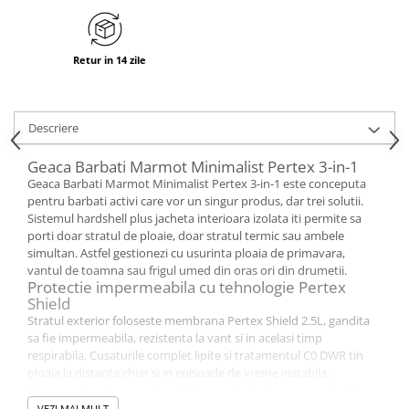
Retur in 14 zile
Descriere
Geaca Barbati Marmot Minimalist Pertex 3-in-1
Geaca Barbati Marmot Minimalist Pertex 3-in-1 este conceputa
pentru barbati activi care vor un singur produs, dar trei solutii.
Sistemul hardshell plus jacheta interioara izolata iti permite sa
porti doar stratul de ploaie, doar stratul termic sau ambele
simultan. Astfel gestionezi cu usurinta ploaia de primavara,
vantul de toamna sau frigul umed din oras ori din drumetii.
Protectie impermeabila cu tehnologie Pertex
Shield
Stratul exterior foloseste membrana Pertex Shield 2.5L, gandita
sa fie impermeabila, rezistenta la vant si in acelasi timp
respirabila. Cusaturile complet lipite si tratamentul C0 DWR tin
ploaia la distanta chiar si in episoade de vreme instabila.
Fermoarele rezistente si reglajele precise de la mansete si talie
blocheaza intrarea aerului rece in zona trunchiului.
VEZI MAI MULT