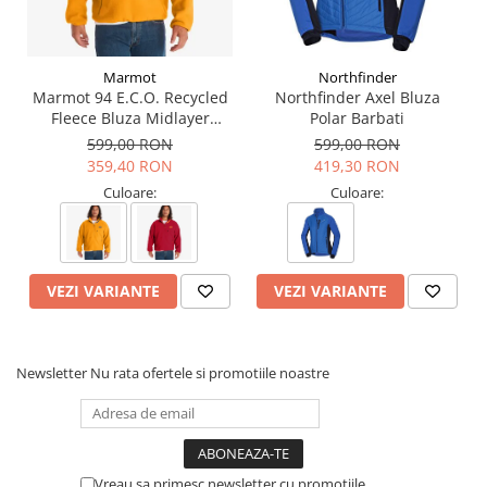
Gluga cu doua straturi si buzunar tip cangur
Materiale: 60% bumbac, 40% poliester reciclat fleece
Lungime: 66.04 cm
Greutate: 620 g
Marmot
Northfinder
Croiala: Regular
Marmot 94 E.C.O. Recycled
Northfinder Axel Bluza
Fleece Bluza Midlayer
Polar Barbati
Informatii aditionale
Drumetie Barbati
599,00 RON
599,00 RON
Brand:
Marmot
Vezi si celelalte produse ale producatorului
359,40 RON
Marmot
419,30 RON
Vezi si celelalte produse din categoria:
Bluze midlayer dama
Culoare:
Culoare:
VEZI VARIANTE
VEZI VARIANTE
Newsletter
Nu rata ofertele si promotiile noastre
Vreau sa primesc newsletter cu promotiile