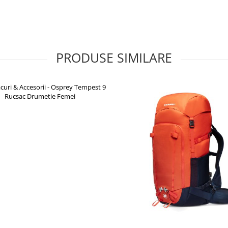
a si distribuire optima a
mpul traseelor lungi si reduce
contribuie la distribuirea
PRODUSE SIMILARE
 si organizare practica
e piept ajustabila ofera
ultiple permit acces rapid la
lism si excursii de o zi
chipamentului esential in drumetii
 hidratare si prinderile pentru
 si organizarea eficienta a
ar unei excursii de o zi.
istemului de hidratare.
ekking.