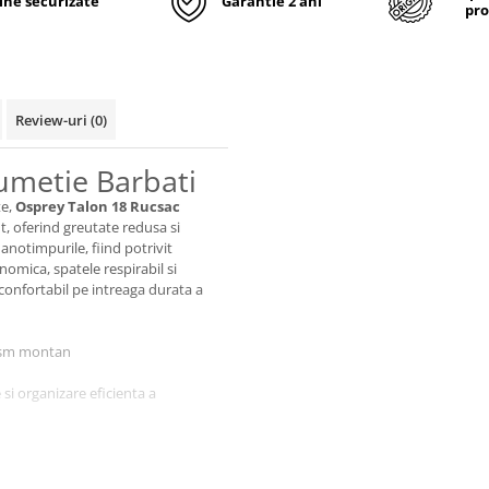
line securizate
Garantie 2 ani
pro
Review-uri
(0)
umetie Barbati
te,
Osprey Talon 18 Rucsac
nt, oferind greutate redusa si
notimpurile, fiind potrivit
nomica, spatele respirabil si
 confortabil pe intreaga durata a
lism montan
e si organizare eficienta a