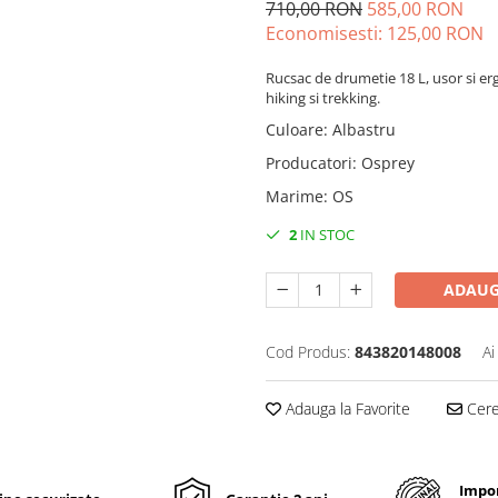
710,00 RON
585,00 RON
Economisesti:
125,00
RON
Rucsac de drumetie 18 L, usor si er
hiking si trekking.
Culoare
:
Albastru
Producatori
:
Osprey
Marime
:
OS
2
IN STOC
ADAUG
Cod Produs:
843820148008
Ai
Adauga la Favorite
Cere 
Impor