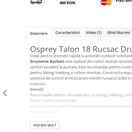
Plati on
400 RON
Tricouri & Maiouri
Veste
Incaltaminte drumetie
Bocanci alpinism
Caracteristici
Video
(1)
Ghid Marimi
Descriere
Ghete drumetie
Pantofi drumetie
Osprey Talon 18 Rucsac Dr
Sandale
Creat pentru drumetii rapide si activitati outdoor solicitan
Intretinere echipamente
Drumetie Barbati
este realizat din nailon reciclat reziste
Rucsacuri & Accesorii
confort excelent la purtare. Este recomandat pentru toate a
pentru hiking, trekking si ciclism montan. Constructia ergo
Saci de dormit
sistemul de control al incarcaturii mentin rucsacul stabil si
traseului.
Saltele & Accesorii
Detalii:
Recomandat pentru: drumetii de o zi, hiking, trekking, cic
Sezon: Toate anotimpurile
Nivel protectie / performanta: ventilatie ridicata, stabilitat
echipamentului
Croiala (fit): sistem ergonomic adaptat corpului
Material principal: nailon reciclat 100D x 210D
VEZI MAI MULT
Tehnologie principala: sistem de spate respirabil