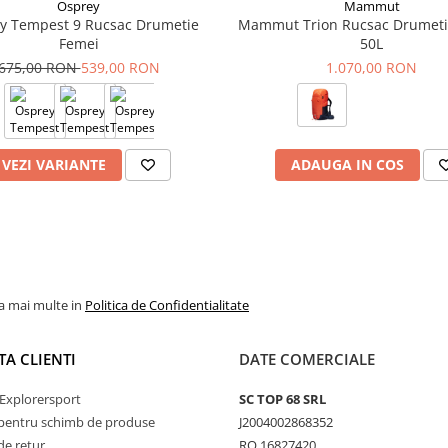
Osprey
Mammut
y Tempest 9 Rucsac Drumetie
Mammut Trion Rucsac Drumeti
omice reduc oboseala in timpul
Femei
50L
675,00 RON
539,00 RON
1.070,00 RON
ntru ture cu bicicleta.
i
VEZI VARIANTE
ADAUGA IN COS
la mai multe in
Politica de Confidentialitate
TA CLIENTI
DATE COMERCIALE
Explorersport
SC TOP 68 SRL
pentru schimb de produse
J2004002868352
de retur
RO 16827420