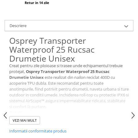
Tricouri & Maiouri
Retur in 14 zile
Veste
Incaltaminte drumetie
Descriere
Bocanci alpinism
Ghete drumetie
Osprey Transporter
Pantofi drumetie
Waterproof 25 Rucsac
Sandale
Drumetie Unisex
Intretinere echipamente
Creat pentru zile ploioase si trasee unde echipamentul trebuie
Rucsacuri & Accesorii
protejat,
Osprey Transporter Waterproof 25 Rucsac
Drumetie Unisex
este realizat din nailon reciclat 400D cu
Saci de dormit
acoperire TPU dubla. Este recomandat pentru toate
anotimpurile, fiind potrivit pentru drumetii, naveta urbana si ture
Saltele & Accesorii
outdoor in conditii umede. Inchiderea roll-top cu protectie IPX6 si
sistemul AirScape™ asigura impermeabilitate ridicata, stabilitate
si confort la purtare.
Detalii:
Recomandat pentru: drumetii, naveta urbana, calatorii, ture
VEZI MAI MULT
outdoor in ploaie
Sezon: Toate anotimpurile
Informatii conformitate produs
Nivel protectie / performanta: impermeabilitate IPX6, stabilitate