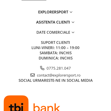
apa
Sistem de spate AirScape™ pentru stabilitate si confort
Buzunar frontal cu fermoar rezistent la apa
EXPLORERSPORT
Buzunar interior din plasa cu fermoar
Clips interior pentru chei
ASISTENTA CLIENTI
Grafica reflectorizanta
Prindere pentru lumina de semnalizare
DATE COMERCIALE
Capacitate: 25 L
Dimensiuni: 51 × 29 × 23 cm
SUPORT CLIENTI
Greutate: 0.7 kg
Fabricat din materiale reciclate 100%
LUNI-VINERI: 11:00 – 19:00
SAMBATA: INCHIS
Tehnologii:
DUMINICA: INCHIS
AirScape™ - Sistemul de spate AirScape™ este prevazut cu
panouri din spuma profilata care ofera un nivel ridicat de
0775.281.047
confort, stabilitate si o potrivire excelenta. Designul sau
contact@explorersport.ro
mentine greutatea rucsacului aproape de corp pentru un
echilibru optim, permitand in acelasi timp o buna circulatie a
SOCIAL
URMARESTE-NE IN SOCIAL MEDIA
aerului. AirScape™ este utilizat atat la rucsacii de zi, cat si la
modelele destinate drumetiilor de lunga durata.
IPX6 Waterproof - Protectia IPX6 ofera rezistenta ridicata
impotriva jeturilor puternice de apa si a ploii abundente,
atunci cand produsul este inchis corect.
TPU Double-Coated - Acoperirea dubla cu poliuretan