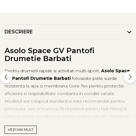
DESCRIERE
Asolo Space GV Pantofi
Drumetie Barbati
Pentru drumetii rapide si activitati multi-sport,
Asolo Space
GV Pantofi Drumetie Barbati
foloseste piele suede
rezistenta la apa si membrana Gore-Tex pentru protectie
eficienta si respirabilitate constanta in conditii variate.
Modelul are calapod standard si este recomandat pentru
primavara, vara si toamna, fiind potrivit pentru fast hiking si
calatorii active. Constructia usoara si talpa Vibram MegaGrip
ofera aderenta sigura si performanta pe teren mixt, umed
VEZI MAI MULT
sau uscat.