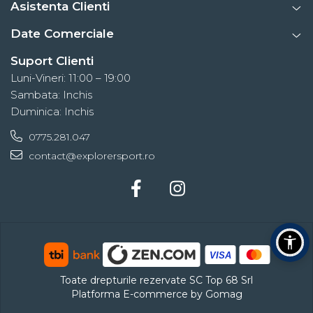
Asistenta Clienti
Tricouri & Maiouri
Veste
Date Comerciale
Incaltaminte drumetie
Suport Clienti
Bocanci alpinism
Luni-Vineri: 11:00 – 19:00
Ghete drumetie
Sambata: Inchis
Pantofi drumetie
Duminica: Inchis
Sandale
0775.281.047
Intretinere echipamente
contact@explorersport.ro
Rucsacuri & Accesorii
Saci de dormit
Saltele & Accesorii
Toate drepturile rezervate SC Top 68 Srl
Platforma E-commerce by Gomag