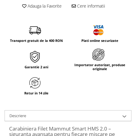
Tricouri & Maiouri
Adauga la Favorite
Cere informatii
Veste
Incaltaminte drumetie
Bocanci alpinism
Ghete drumetie
Transport gratuit de la 400 RON
Plati online securizate
Pantofi drumetie
Sandale
Intretinere echipamente
Importator autorizat, produse
Garantie 2 ani
Rucsacuri & Accesorii
originale
Saci de dormit
Saltele & Accesorii
Retur in 14 zile
Descriere
Carabiniera Filet Mammut Smart HMS 2.0 –
siguranta avansata pentru fiecare miscare pe