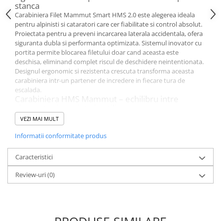
stanca
Carabiniera Filet Mammut Smart HMS 2.0 este alegerea ideala
pentru alpinisti si cataratori care cer fiabilitate si control absolut.
Proiectata pentru a preveni incarcarea laterala accidentala, ofera
siguranta dubla si performanta optimizata. Sistemul inovator cu
portita permite blocarea filetului doar cand aceasta este
deschisa, eliminand complet riscul de deschidere neintentionata.
Designul ergonomic si rezistenta crescuta transforma aceasta
carabiniera intr-un partener de incredere in fiecare tura de
escalada.
Carabiniera HMS Mammut – echilibru intre
siguranta si usurinta in utilizare
Forma HMS ofera spatiu generos pentru noduri si manevre
VEZI MAI MULT
rapide cu dispozitivul de asigurare. Materialul din aluminiu
asigura greutate redusa si durabilitate in cele mai dificile
Informatii conformitate produs
conditii.Perfect compatibila cu Smart 2.0, pentru o experienta
fluida si intuitiva in asigurare. Fiecare detaliu este gandit pentru
Caracteristici
performanta in teren vertical si protectie maxima a utilizatorului.
Carabiniera cu filet – protectie reala impotriva
Review-uri
(0)
accidentelor
Sistemul de filet este blocabil doar cand portita este deschisa,
eliminand greselile in timpul asigurarii. Acest mecanism inteligent
previne rotirea carabinierei in ham si incarcarea laterala
periculoasa. Structura keylock permite clipping si unclipping fara