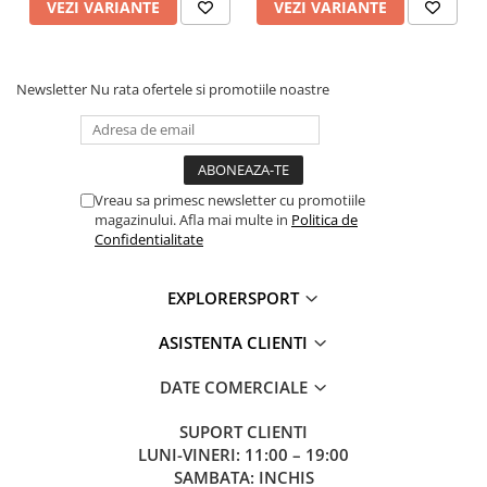
• Potrivit pentru: escalada, alpinism
VEZI VARIANTE
VEZI VARIANTE
• Certificat de:
UIAA
• Standarde de siguranta: EN 12275, Regulamentul EIP (UE)
2016/425
Dimensiuni:
Newsletter
Nu rata ofertele si promotiile noastre
• Inaltime: 119 mm
• Latime: 77 mm
• Deschidere clapeta: 27.5 mm
• Greutate: 93 g
Informatii aditionale
Vreau sa primesc newsletter cu promotiile
Brand:
Mammut
magazinului. Afla mai multe in
Politica de
Vezi si celelalte produse din categoria:
Carabiniere
Confidentialitate
EXPLORERSPORT
ASISTENTA CLIENTI
DATE COMERCIALE
SUPORT CLIENTI
LUNI-VINERI: 11:00 – 19:00
SAMBATA: INCHIS