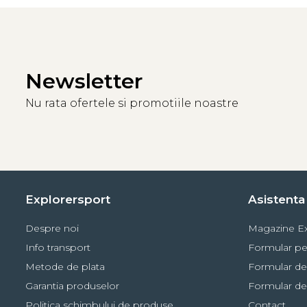
Newsletter
Nu rata ofertele si promotiile noastre
Explorersport
Asistenta 
Despre noi
Magazine Ex
Info transport
Formular pe
Metode de plata
Formular de
Garantia produselor
Formular de
Politica schimbului de produse
Contact