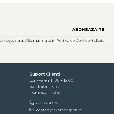
e magazinului. Afla mai multe in
Politica de Confidentialitate
Suport Clienti
Luni-Vineri: 11:00 – 19:00
Sambata: Inchis
Duminica: Inchis
0775.281.047
contact@explorersport.ro