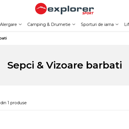
Alergare
Camping & Drumetie
Sporturi de iarna
Li
bati
Sepci & Vizoare barbati
din
1
produse