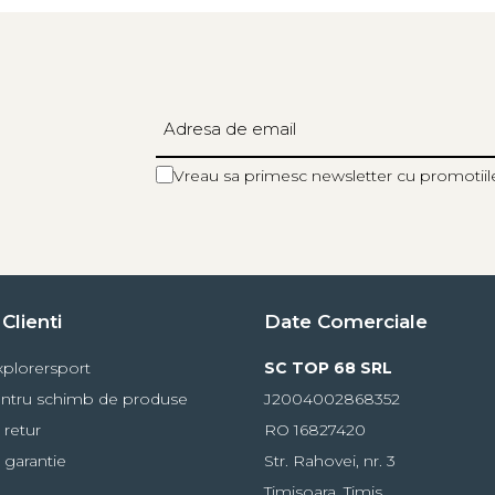
Vreau sa primesc newsletter cu promotiil
Clienti
Date Comerciale
plorersport
SC TOP 68 SRL
ntru schimb de produse
J2004002868352
 retur
RO 16827420
 garantie
Str. Rahovei, nr. 3
Timisoara, Timis