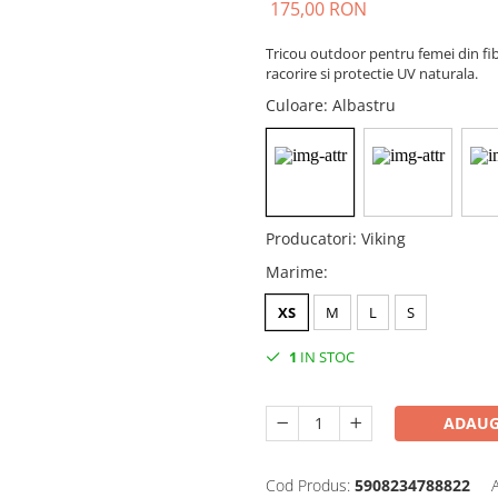
175,00 RON
Tricou outdoor pentru femei din fib
racorire si protectie UV naturala.
Culoare
: Albastru
Producatori
:
Viking
Marime
:
XS
M
L
S
1
IN STOC
ADAUG
Cod Produs:
5908234788822