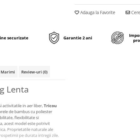
Adauga la Favorite
Cere 
Impor
line securizate
Garantie 2 ani
pro
 Marimi
Review-uri
(0)
g Lenta
ctivitatile in aer liber,
Tricou
rele de bambus cu poliester
litate, flexibilitate si
, acest model este potrivit
ica. Proprietatile naturale ale
ospetimii pe durata intregii zile.