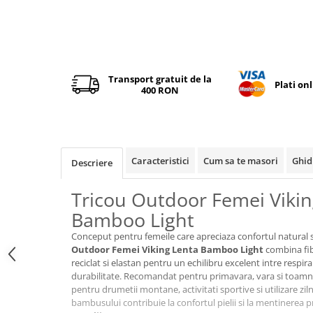
Tricouri & Maiouri
Veste
Incaltaminte drumetie
Bocanci alpinism
Transport gratuit de la
Ghete drumetie
Plati on
400 RON
Pantofi drumetie
Sandale
Intretinere echipamente
Rucsacuri & Accesorii
Caracteristici
Cum sa te masori
Ghid
Descriere
Saci de dormit
Tricou Outdoor Femei Vikin
Saltele & Accesorii
Bamboo Light
Conceput pentru femeile care apreciaza confortul natural si a
Outdoor Femei Viking Lenta Bamboo Light
combina fib
reciclat si elastan pentru un echilibru excelent intre respirabi
durabilitate. Recomandat pentru primavara, vara si toamna
pentru drumetii montane, activitati sportive si utilizare ziln
bambusului contribuie la confortul pielii si la mentinerea pr