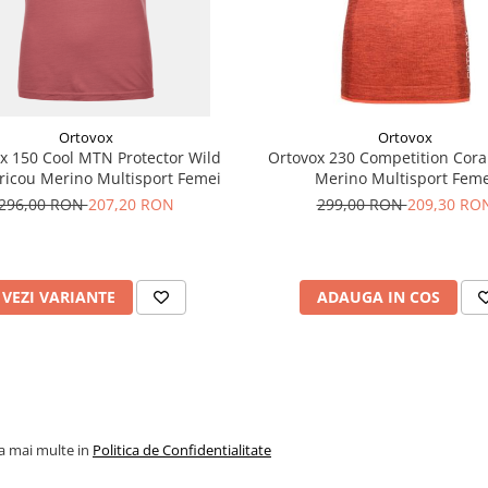
a delicata.
oltarii bacteriilor.
radiatiilor UV.
Ortovox
Ortovox
in zilele calduroase.
x 150 Cool MTN Protector Wild
Ortovox 230 Competition Cora
ricou Merino Multisport Femei
Merino Multisport Feme
fasurate in sezonul cald.
296,00 RON
207,20 RON
299,00 RON
209,30 RO
VEZI VARIANTE
ADAUGA IN COS
in activitati outdoor.
la mai multe in
Politica de Confidentialitate