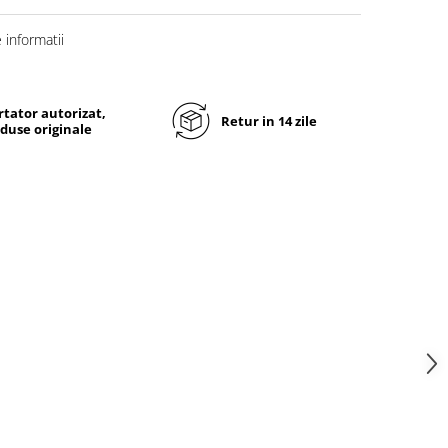
informatii
tator autorizat,
Retur in 14 zile
duse originale