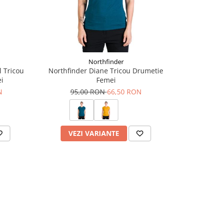
Northfinder
l Tricou
Northfinder Diane Tricou Drumetie
Turba
i
Femei
9
N
95,00 RON
66,50 RON
VEZI VARIANTE
V