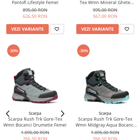
Pantofi Lifestyle Femei
Tex Wmn Mineral Ghete
Drumetie Femei
895,00 RON
995,00 RON
626,50 RON
567,00 RON
VEZI VARIANTE
VEZI VARIANTE
-30%
-30%
Scarpa
Scarpa
Scarpa Rush Trk Gore-Tex
Scarpa Rush Trk Gore-Tex
Wmn Bocanci Drumetie Femei
Wmn Midgray Aqua Bocanci
Drumetie Femei
1.095,00 RON
1.095,00 RON
766,50 RON
766,50 RON