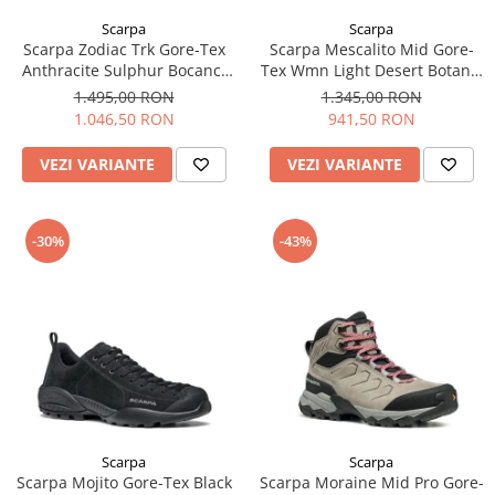
Scarpa
Scarpa
Scarpa Zodiac Trk Gore-Tex
Scarpa Mescalito Mid Gore-
Anthracite Sulphur Bocanci
Tex Wmn Light Desert Botanic
Drumetie Barbati
Ghete Approach Femei
1.495,00 RON
1.345,00 RON
1.046,50 RON
941,50 RON
VEZI VARIANTE
VEZI VARIANTE
-30%
-43%
Scarpa
Scarpa
Scarpa Mojito Gore-Tex Black
Scarpa Moraine Mid Pro Gore-