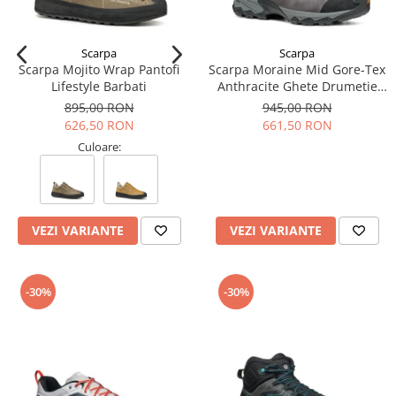
Scarpa
Scarpa
Scarpa Mojito Wrap Pantofi
Scarpa Moraine Mid Gore-Tex
Lifestyle Barbati
Anthracite Ghete Drumetie
Barbati
895,00 RON
945,00 RON
626,50 RON
661,50 RON
Culoare:
VEZI VARIANTE
VEZI VARIANTE
-30%
-30%