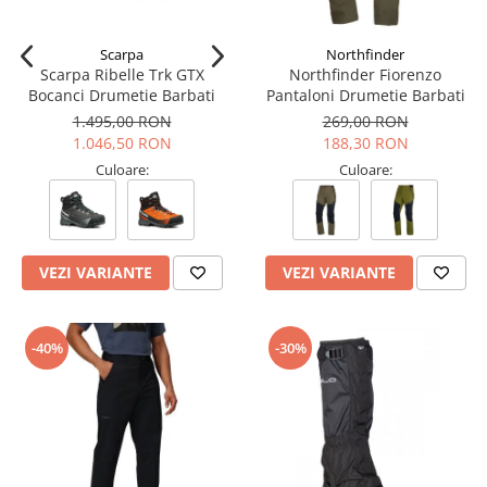
Tricouri & Maiouri
Veste
Scarpa
Northfinder
Incaltaminte drumetie
Scarpa Ribelle Trk GTX
Northfinder Fiorenzo
Bocanci Drumetie Barbati
Pantaloni Drumetie Barbati
Bocanci alpinism
1.495,00 RON
269,00 RON
Ghete drumetie
1.046,50 RON
188,30 RON
Pantofi drumetie
Culoare:
Culoare:
Sandale
Intretinere echipamente
Rucsacuri & Accesorii
VEZI VARIANTE
VEZI VARIANTE
Saci de dormit
Saltele & Accesorii
-40%
-30%