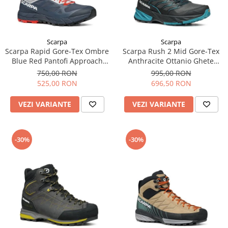
Scarpa
Scarpa
Scarpa Rapid Gore-Tex Ombre
Scarpa Rush 2 Mid Gore-Tex
Blue Red Pantofi Approach
Anthracite Ottanio Ghete
Barbati
Drumetie Barbati
750,00 RON
995,00 RON
525,00 RON
696,50 RON
VEZI VARIANTE
VEZI VARIANTE
-30%
-30%