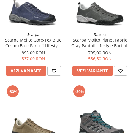
Scarpa
Scarpa
Scarpa Mojito Gore-Tex Blue
Scarpa Mojito Planet Fabric
Cosmo Blue Pantofi Lifestyle
Gray Pantofi Lifestyle Barbati
Barbati
895,00 RON
795,00 RON
537,00 RON
556,50 RON
VEZI VARIANTE
VEZI VARIANTE
-30%
-30%