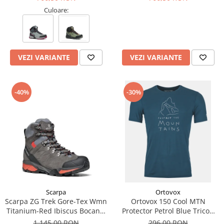
Culoare:
VEZI VARIANTE
VEZI VARIANTE
-40%
-30%
Scarpa
Ortovox
Scarpa ZG Trek Gore-Tex Wmn
Ortovox 150 Cool MTN
Titanium-Red Ibiscus Bocanci
Protector Petrol Blue Tricou
Drumetie Femei
Merino Multisport Barbati
1.145,00 RON
296,00 RON