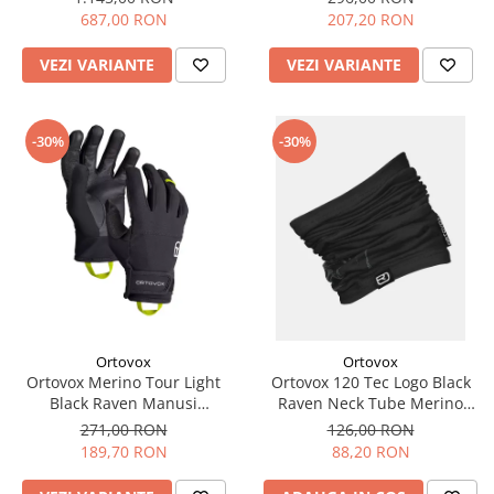
687,00 RON
207,20 RON
VEZI VARIANTE
VEZI VARIANTE
-30%
-30%
Ortovox
Ortovox
Ortovox Merino Tour Light
Ortovox 120 Tec Logo Black
Black Raven Manusi
Raven Neck Tube Merino
Multisport Barbati
Multisport Unisex
271,00 RON
126,00 RON
189,70 RON
88,20 RON