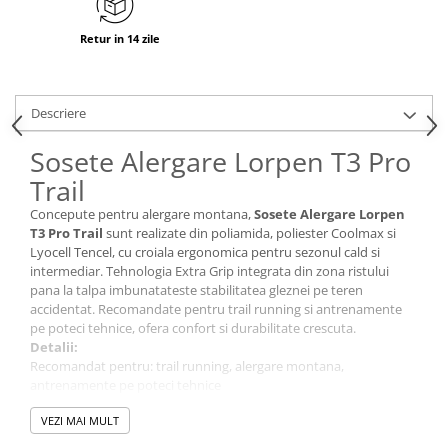
Retur in 14 zile
Descriere
Sosete Alergare Lorpen T3 Pro
Trail
Concepute pentru alergare montana,
Sosete Alergare Lorpen
T3 Pro Trail
sunt realizate din poliamida, poliester Coolmax si
Lyocell Tencel, cu croiala ergonomica pentru sezonul cald si
intermediar. Tehnologia Extra Grip integrata din zona ristului
pana la talpa imbunatateste stabilitatea gleznei pe teren
accidentat. Recomandate pentru trail running si antrenamente
pe poteci tehnice, ofera confort si durabilitate crescuta.
Detalii:
Recomandat pentru: trail running, alergare montana,
antrenamente pe poteci tehnice
Sezon: primavara, vara, toamna
VEZI MAI MULT
Nivel protectie / performanta: respirabilitate, stabilitate,
rezistenta la uzura