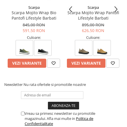
Sunt potrivite pentru alergare montana?
Scarpa
Scarpa
Da, sunt concepute special pentru trail running pe teren
Scarpa Mojito Wrap Bio
Scarpa Mojito Wrap Pantofi
accidentat.
Pantofi Lifestyle Barbati
Lifestyle Barbati
Au zone de protectie suplimentara?
845,00 RON
895,00 RON
Da, calcaiul si varful sunt captusite pentru confort crescut.
591,50 RON
626,50 RON
Sunt respirabile in timpul efortului intens?
Da, fibrele Coolmax si Tencel favorizeaza eliminarea umezelii.
Culoare:
Culoare:
Se potrivesc bine pe picior?
Da, contin Lycra pentru elasticitate si fixare precisa.
Pot fi spalate la masina?
Da, se recomanda spalare delicata la 30°C, cu produsul intors pe
VEZI VARIANTE
VEZI VARIANTE
dos.
Caracteristici:
Sosete tehnice pentru trail running
Newsletter
Nu rata ofertele si promotiile noastre
Tehnologie Extra Grip pentru stabilitate sporita
Zone captusite in calcai si varf
Intariri suplimentare pentru durabilitate crescuta
Grosime: medie (2/4)
Tehnologii:
Vreau sa primesc newsletter cu promotiile
magazinului. Afla mai multe in
Politica de
Lycra - Aceasta este o fibra sintetica din elastan, care se poate
Confidentialitate