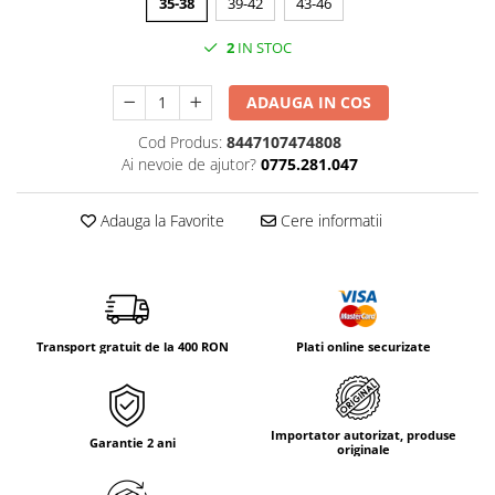
35-38
39-42
43-46
Tricouri & Maiouri
Veste
2
IN STOC
Incaltaminte drumetie
Bocanci alpinism
ADAUGA IN COS
Ghete drumetie
Cod Produs:
8447107474808
Pantofi drumetie
Ai nevoie de ajutor?
0775.281.047
Sandale
Intretinere echipamente
Adauga la Favorite
Cere informatii
Rucsacuri & Accesorii
Saci de dormit
Saltele & Accesorii
Transport gratuit de la 400 RON
Plati online securizate
Importator autorizat, produse
Garantie 2 ani
originale