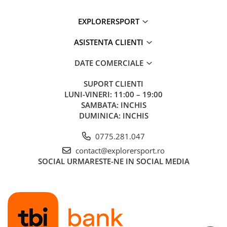
intinde de pana la sase ori lungimea sa si revine la forma
initiala. Este integrata in toata structura sosetei pentru o
EXPLORERSPORT
potrivire mai buna si o fixare antialunecare de lunga durata.
Tencel - Este o fibra de celuloza Lenzing obtinuta din plante
de eucalipt cultivate pe plantatii sustenabile certificate. Nano-
ASISTENTA CLIENTI
structura Tencel® ofera gestionare eficienta a umezelii si
uscare rapida.
DATE COMERCIALE
Compozitie:
SUPORT CLIENTI
LUNI-VINERI: 11:00 – 19:00
50% poliamida
SAMBATA: INCHIS
33% poliester
DUMINICA: INCHIS
15% Lyocell
2% elastan
0775.281.047
Alte informatii:
contact@explorersport.ro
SOCIAL
URMARESTE-NE IN SOCIAL MEDIA
Brand:
Lorpen
Vezi si celelalte produse din categoria:
Sosete de alergare
Ingrijirea produsului:
Intoarce produsul pe dos inainte de spalare
Spala la masina la 30°C, program delicat