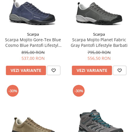
Scarpa
Scarpa
Scarpa Mojito Gore-Tex Blue
Scarpa Mojito Planet Fabric
Cosmo Blue Pantofi Lifestyle
Gray Pantofi Lifestyle Barbati
Barbati
895,00 RON
795,00 RON
537,00 RON
556,50 RON
VEZI VARIANTE
VEZI VARIANTE
-30%
-30%