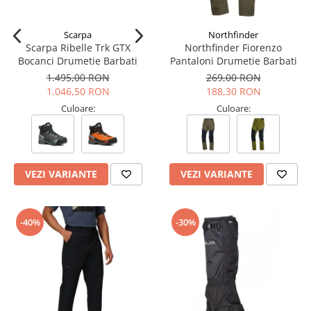
Tricouri & Maiouri
Veste
Scarpa
Northfinder
Incaltaminte drumetie
Scarpa Ribelle Trk GTX
Northfinder Fiorenzo
Bocanci Drumetie Barbati
Pantaloni Drumetie Barbati
Bocanci alpinism
1.495,00 RON
269,00 RON
Ghete drumetie
1.046,50 RON
188,30 RON
Pantofi drumetie
Culoare:
Culoare:
Sandale
Intretinere echipamente
Rucsacuri & Accesorii
VEZI VARIANTE
VEZI VARIANTE
Saci de dormit
Saltele & Accesorii
-40%
-30%