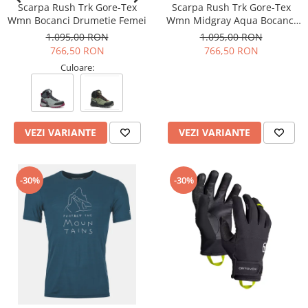
Scarpa Rush Trk Gore-Tex
Scarpa Rush Trk Gore-Tex
Wmn Bocanci Drumetie Femei
Wmn Midgray Aqua Bocanci
Drumetie Femei
1.095,00 RON
1.095,00 RON
766,50 RON
766,50 RON
Culoare:
VEZI VARIANTE
VEZI VARIANTE
-30%
-30%