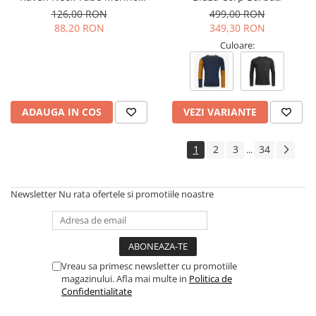
Multisport Unisex
126,00 RON
499,00 RON
88,20 RON
349,30 RON
Culoare:
ADAUGA IN COS
VEZI VARIANTE
1
2
3
34
...
Newsletter
Nu rata ofertele si promotiile noastre
Vreau sa primesc newsletter cu promotiile
magazinului. Afla mai multe in
Politica de
Confidentialitate