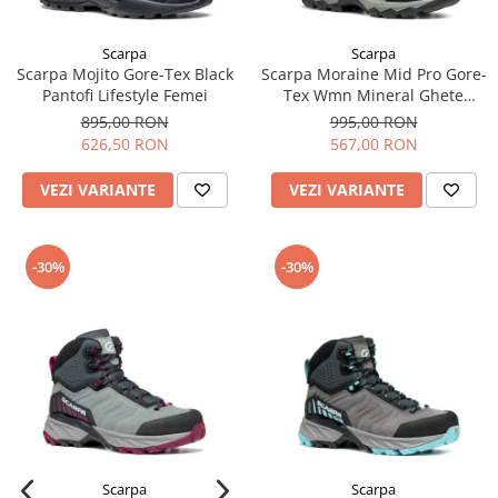
Scarpa
Scarpa
Scarpa Mojito Gore-Tex Black
Scarpa Moraine Mid Pro Gore-
Pantofi Lifestyle Femei
Tex Wmn Mineral Ghete
Drumetie Femei
895,00 RON
995,00 RON
626,50 RON
567,00 RON
VEZI VARIANTE
VEZI VARIANTE
-30%
-30%
Scarpa
Scarpa