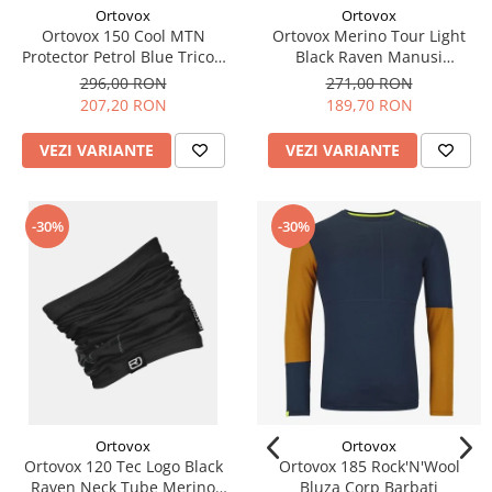
Ortovox
Ortovox
Ortovox 150 Cool MTN
Ortovox Merino Tour Light
Protector Petrol Blue Tricou
Black Raven Manusi
Merino Multisport Barbati
Multisport Barbati
296,00 RON
271,00 RON
207,20 RON
189,70 RON
VEZI VARIANTE
VEZI VARIANTE
-30%
-30%
Ortovox
Ortovox
Ortovox 120 Tec Logo Black
Ortovox 185 Rock'N'Wool
Raven Neck Tube Merino
Bluza Corp Barbati