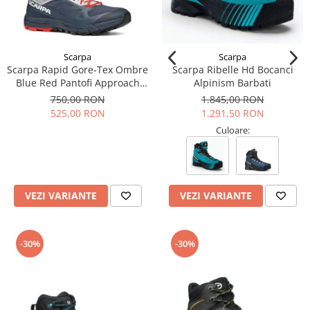
Scarpa
Scarpa
Scarpa Rapid Gore-Tex Ombre
Scarpa Ribelle Hd Bocanci
Blue Red Pantofi Approach
Alpinism Barbati
Barbati
750,00 RON
1.845,00 RON
525,00 RON
1.291,50 RON
Culoare:
VEZI VARIANTE
VEZI VARIANTE
-30%
-30%