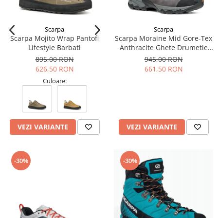
Scarpa
Scarpa
Scarpa Mojito Wrap Pantofi
Scarpa Moraine Mid Gore-Tex
Lifestyle Barbati
Anthracite Ghete Drumetie
Barbati
895,00 RON
945,00 RON
626,50 RON
661,50 RON
Culoare:
VEZI VARIANTE
VEZI VARIANTE
-30%
-30%