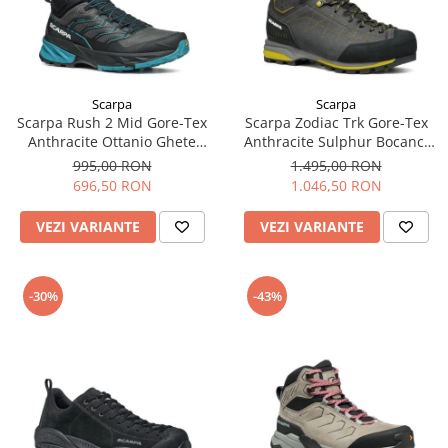
Scarpa
Scarpa
Scarpa Rush 2 Mid Gore-Tex
Scarpa Zodiac Trk Gore-Tex
Anthracite Ottanio Ghete
Anthracite Sulphur Bocanci
Drumetie Barbati
Drumetie Barbati
995,00 RON
1.495,00 RON
696,50 RON
1.046,50 RON
VEZI VARIANTE
VEZI VARIANTE
-30%
-43%