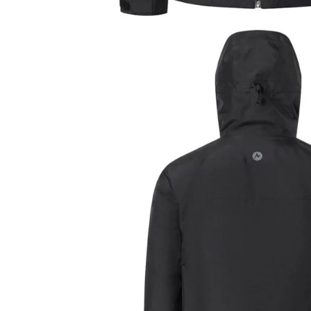
Tricouri & Maiouri
Veste
Incaltaminte drumetie
Bocanci alpinism
Ghete drumetie
Pantofi drumetie
Sandale
Intretinere echipamente
Rucsacuri & Accesorii
Saci de dormit
Saltele & Accesorii