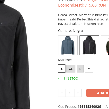
Economisesti:
719,60
RON
Geaca Barbati Marmot Minimalist Per
impermeabil Pertex Shield si jacheta
naveta si calatorii in sezon rece.
Culoare
: Negru
Marime
:
S
XL
L
M
1
IN STOC
ADAUG
Cod Produs:
195115340926
Ai