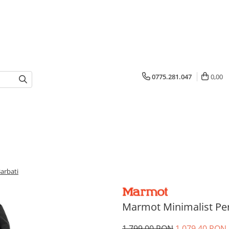
0775.281.047
0,00
arbati
Marmot Minimalist Per
1.799,00 RON
1.079,40 RON