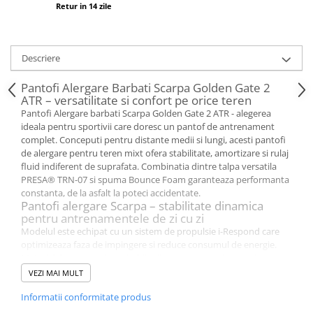
Retur in 14 zile
Descriere
Pantofi Alergare Barbati Scarpa Golden Gate 2
ATR – versatilitate si confort pe orice teren
Pantofi Alergare barbati Scarpa Golden Gate 2 ATR - alegerea
ideala pentru sportivii care doresc un pantof de antrenament
complet. Conceputi pentru distante medii si lungi, acesti pantofi
de alergare pentru teren mixt ofera stabilitate, amortizare si rulaj
fluid indiferent de suprafata. Combinatia dintre talpa versatila
PRESA® TRN-07 si spuma Bounce Foam garanteaza performanta
constanta, de la asfalt la poteci accidentate.
Pantofi alergare Scarpa – stabilitate dinamica
pentru antrenamentele de zi cu zi
Modelul este echipat cu un sistem de propulsie i-Respond care
optimizeaza faza de impingere si reduce consumul de energie.
Materialele usoare si respirabile din partea superioara asigura
confort continuu. Sistemul
SOCK-FIT LW
ofera potrivire tip soseta
VEZI MAI MULT
si eliminarea punctelor de presiune. Designul inteligent cu canale
Informatii conformitate produs
verticale permite amortizare controlata si compresie echilibrata
in timpul alergarii.