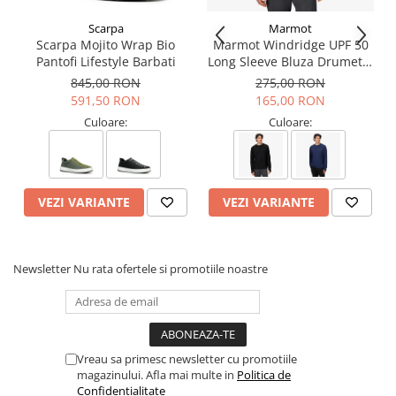
Potrivire: Medie
Forma: ATR2W
Scarpa
Marmot
Scarpa Mojito Wrap Bio
Marmot Windridge UPF 50
Tehnologii:
Pantofi Lifestyle Barbati
Long Sleeve Bluza Drumetie
Barbati
845,00 RON
275,00 RON
EXO
: sistem de constructie a partii superioare dezvoltat de
591,50 RON
165,00 RON
SCARPA. Protectii laterale (insertii sau cage termosudat)
combinate cu partea superioara formeaza un exoschelet care
Culoare:
Culoare:
protejeaza, sustine si stabilizeaza mai bine piciorul
PRESA TRN-07
: talpa rezultata dintr-un studiu de profil
multipurpose. Conceptul "door to trail" combina o singura
talpa ce permite alergarea eficienta pe asfalt fara a
VEZI VARIANTE
VEZI VARIANTE
compromite siguranta pe teren accidentat
SOCK-FITLW
: limba din material elastic pentru potrivire
perfecta
Newsletter
Performanta:
Nu rata ofertele si promotiile noastre
Greutate redusa - 5/5
Amortizare - 4.5/5
Raspuns la impuls - 4/5
Protectie - 3/5
Vreau sa primesc newsletter cu promotiile
Sustinere - 4/5
magazinului. Afla mai multe in
Politica de
Tractiune - 3/5
Confidentialitate