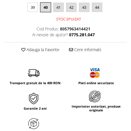
Tricouri & Maiouri
39
40
41
42
43
44
Veste
Incaltaminte drumetie
STOC EPUIZAT
Bocanci alpinism
Cod Produs:
8057963414421
Ghete drumetie
Ai nevoie de ajutor?
0775.281.047
Pantofi drumetie
Adauga la Favorite
Cere informatii
Sandale
Intretinere echipamente
Rucsacuri & Accesorii
Saci de dormit
Transport gratuit de la 400 RON
Plati online securizate
Saltele & Accesorii
Importator autorizat, produse
Garantie 2 ani
originale