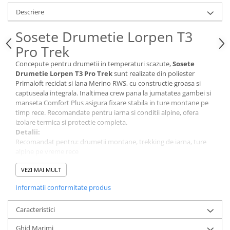
Descriere
Sosete Drumetie Lorpen T3
Pro Trek
Concepute pentru drumetii in temperaturi scazute,
Sosete
Drumetie Lorpen T3 Pro Trek
sunt realizate din poliester
Primaloft reciclat si lana Merino RWS, cu constructie groasa si
captuseala integrala. Inaltimea crew pana la jumatatea gambei si
manseta Comfort Plus asigura fixare stabila in ture montane pe
timp rece. Recomandate pentru iarna si conditii alpine, ofera
izolare termica si protectie completa.
Detalii:
Recomandat pentru: drumetii montane, trekking de iarna, ture
alpine pe vreme rece
Sezon: toamna tarzie, iarna, primavara rece
VEZI MAI MULT
Nivel protectie / performanta: izolare termica ridicata, confort,
rezistenta la umezeala
Informatii conformitate produs
Croiala (fit): anatomica, fixare stabila pe gamba
Material principal: poliester Primaloft reciclat si lana Merino RWS
Caracteristici
Tehnologie principala: Primaloft reciclat + Comfort Plus
Greutate: nu este mentionata de producator
Ghid Marimi
Gen: unisex