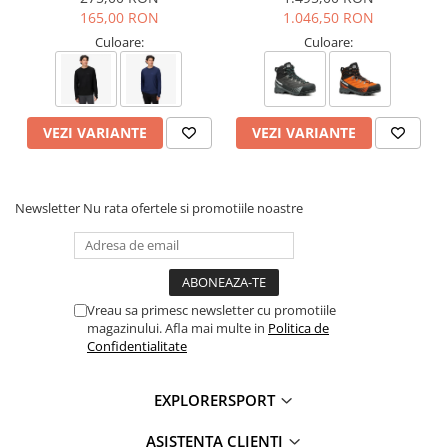
Retin umezeala?
165,00 RON
1.046,50 RON
Nu, Primaloft respinge umezeala iar lana Merino ramane eficienta
umeda.
Culoare:
Culoare:
Pot fi spalate la masina?
Da, se recomanda spalare delicata la 30°C, cu produsul intors pe
dos.
Caracteristici:
VEZI VARIANTE
VEZI VARIANTE
Inaltime crew pana la jumatatea gambei
Captuseala completa inclusiv in zona ristului
Grosime: foarte groasa (4/4)
Newsletter
Nu rata ofertele si promotiile noastre
Recomandate pentru drumetii in sezon rece
Manseta Comfort Plus pentru fixare confortabila
Tehnologii:
Comfort Plus - Tehnologie anti-strangere care permite
Vreau sa primesc newsletter cu promotiile
adaptarea la diferite circumferinte ale gambei, oferind fixare
magazinului. Afla mai multe in
Politica de
fara urme sau disconfort.
Confidentialitate
Merino wool - Datorita fibrei fine si moi, lana Merino este
confortabila la atingere, respirabila si mentine caldura chiar si
EXPLORERSPORT
atunci cand este umeda.
Primaloft recycled - Este un fir din poliester dezvoltat de
Primaloft®, moale, izolant termic si hidrofob, realizat in
ASISTENTA CLIENTI