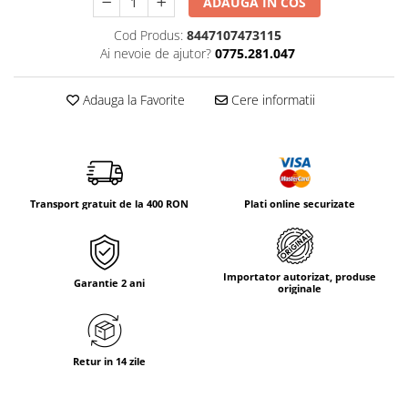
ADAUGA IN COS
Tricouri & Maiouri
Veste
Cod Produs:
8447107473115
Ai nevoie de ajutor?
0775.281.047
Incaltaminte drumetie
Bocanci alpinism
Adauga la Favorite
Cere informatii
Ghete drumetie
Pantofi drumetie
Sandale
Intretinere echipamente
Transport gratuit de la 400 RON
Plati online securizate
Rucsacuri & Accesorii
Saci de dormit
Saltele & Accesorii
Importator autorizat, produse
Garantie 2 ani
originale
Retur in 14 zile