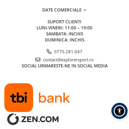
proportie de 70% din resurse reciclate precum sticlele din
plastic.
DATE COMERCIALE
Lycra - Aceasta este o fibra sintetica din elastan, care se poate
intinde de pana la sase ori lungimea sa si revine la forma
SUPORT CLIENTI
initiala. Este integrata in toata structura sosetei pentru o
LUNI-VINERI: 11:00 – 19:00
potrivire mai buna si o fixare antialunecare de lunga durata.
SAMBATA: INCHIS
DUMINICA: INCHIS
Compozitie:
0775.281.047
50% poliester
33% poliamida
contact@explorersport.ro
15% lana
SOCIAL
URMARESTE-NE IN SOCIAL MEDIA
2% elastan
Alte informatii:
Brand:
Lorpen
Vezi si celelalte produse din categoria:
Sosete drumetie
Ingrijirea produsului:
Intoarce produsul pe dos inainte de spalare
Spala la masina la 30°C, program delicat
Nu folosi inalbitor sau balsam de rufe