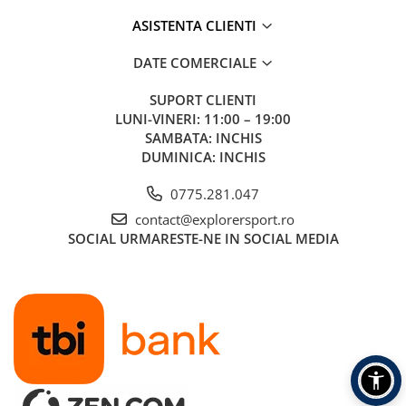
Tricouri & Maiouri
ASISTENTA CLIENTI
Veste
Incaltaminte drumetie
DATE COMERCIALE
Bocanci alpinism
SUPORT CLIENTI
Ghete drumetie
LUNI-VINERI: 11:00 – 19:00
Pantofi drumetie
SAMBATA: INCHIS
Sandale
DUMINICA: INCHIS
Intretinere echipamente
0775.281.047
Rucsacuri & Accesorii
contact@explorersport.ro
Saci de dormit
SOCIAL
URMARESTE-NE IN SOCIAL MEDIA
Saltele & Accesorii