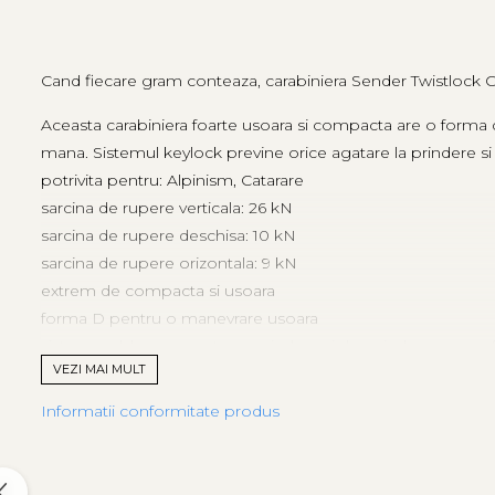
Tricouri & Maiouri
Veste
Incaltaminte drumetie
Cand fiecare gram conteaza, carabiniera Sender Twistlock Ca
Bocanci alpinism
Aceasta carabiniera foarte usoara si compacta are o forma 
Ghete drumetie
mana. Sistemul keylock previne orice agatare la prindere si
Pantofi drumetie
potrivita pentru: Alpinism, Catarare
Sandale
sarcina de rupere verticala: 26 kN
Intretinere echipamente
sarcina de rupere deschisa: 10 kN
Rucsacuri & Accesorii
sarcina de rupere orizontala: 9 kN
Saci de dormit
extrem de compacta si usoara
forma D pentru o manevrare usoara
Saltele & Accesorii
sistem cu blocare pentru o prindere si desprindere usoara 
VEZI MAI MULT
inchidere Twist-lock pentru o blocare automata rapida
materiale: Hardware; tesatura principala 100% aluminiu
Informatii conformitate produs
naltime 99.00 mm
Latime 59.50 mm