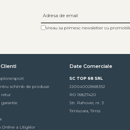
Vreau sa primesc newsletter cu promotiil
Clienti
Date Comerciale
plorersport
SC TOP 68 SRL
ntru schimb de produse
J2004002868352
 retur
RO 16827420
 garantie
Str. Rahovei, nr. 3
Timisoara, Timis
r
Online a Litigiilor