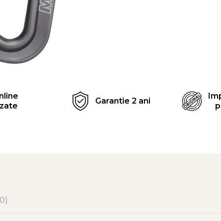
Distribuie
pe
Facebook
nline
Imp
Garantie 2 ani
izate
p
(0)