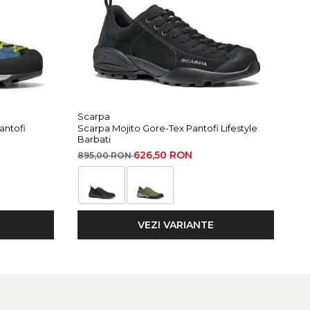
Scarpa
Sc
antofi
Scarpa Mojito Gore-Tex Pantofi Lifestyle
Sc
Barbati
Pa
626,50 RON
895,00 RON
89
VEZI VARIANTE