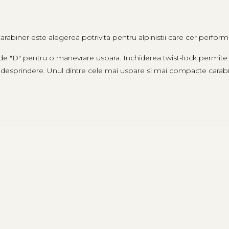
rabiner este alegerea potrivita pentru alpinistii care cer perform
de "D" pentru o manevrare usoara. Inchiderea twist-lock permite 
 desprindere. Unul dintre cele mai usoare si mai compacte carabin
fara agatare