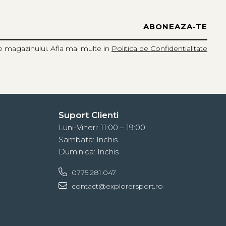
e magazinului. Afla mai multe in
Politica de Confidentialitate
Suport Clienti
Luni-Vineri: 11:00 – 19:00
Sambata: Inchis
Duminica: Inchis
0775.281.047
contact@explorersport.ro