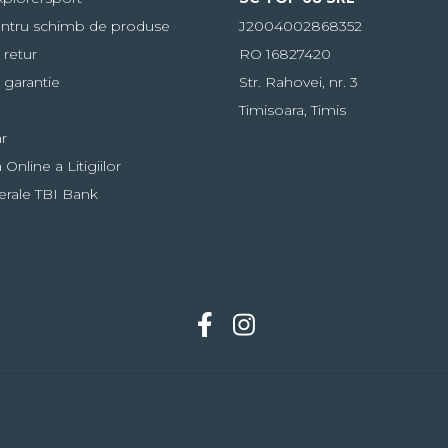
ntru schimb de produse
J2004002868352
 retur
RO 16827420
 garantie
Str. Rahovei, nr. 3
Timisoara, Timis
r
Online a Litigiilor
erale TBI Bank