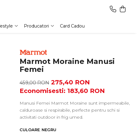
festyle
Producatori
Card Cadou
Marmot Moraine Manusi
Femei
275,40 RON
459,00 RON
Economisesti:
183,60
RON
Manusi Femei Marmot Moraine sunt impermeabile,
calduroase si respirabile, perfecte pentru schi si
activitati outdoor in frig umed.
CULOARE
:
NEGRU