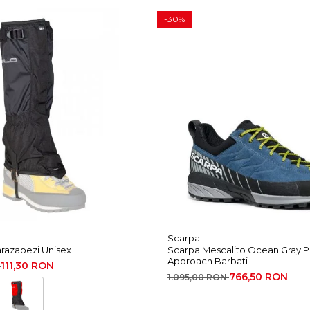
ost-consum, tesatura plain weave
-30%
iple si fibre goale conceputa pentru a oferi caldura maxima, redu
elimina eficient umezeala, in timp ce fibrele goale asigura un vol
ot usor, performant si respirabil. Constructia cu denieri extrem de
ntense.
ofera performanta impermeabila si respirabila, mentinand in ace
ensi transfera aerul si elimina vaporii de umezeala fara a compro
.2 CFM permeabilitate la aer, respirabilitate foarte buna, cu rezis
Scarpa
razapezi Unisex
Scarpa Mescalito Ocean Gray P
Approach Barbati
111,30 RON
N
766,50 RON
1.095,00 RON