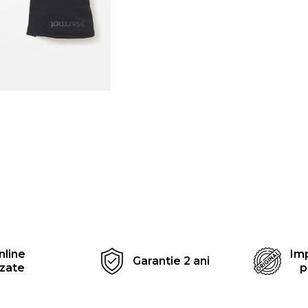
Distribuie
pe
Facebook
nline
Imp
Garantie 2 ani
izate
p