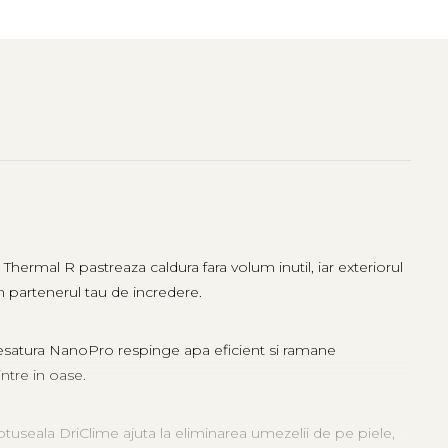
hermal R pastreaza caldura fara volum inutil, iar exteriorul
n partenerul tau de incredere.
Tesatura NanoPro respinge apa eficient si ramane
ntre in oase.
tuseala DriClime ajuta la eliminarea umezelii de pe piele,