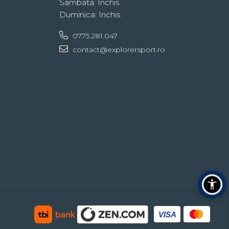
Sambata: Inchis
Duminica: Inchis
0775.281.047
contact@explorersport.ro