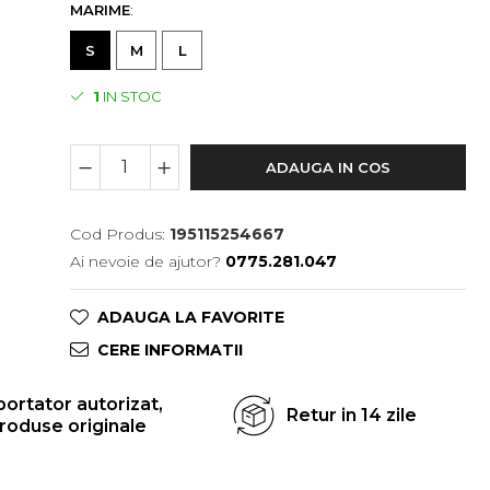
MARIME
:
S
M
L
1
IN STOC
ADAUGA IN COS
Cod Produs:
195115254667
Ai nevoie de ajutor?
0775.281.047
ADAUGA LA FAVORITE
CERE INFORMATII
ortator autorizat,
Retur in 14 zile
roduse originale