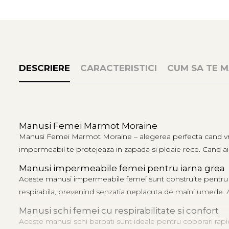
Tricouri & Maiouri
Veste
Incaltaminte drumetie
Bocanci alpinism
Ghete drumetie
DESCRIERE
CARACTERISTICI
CUM SA TE M
Pantofi drumetie
Sandale
Intretinere echipamente
Rucsacuri & Accesorii
Manusi Femei Marmot Moraine
Saci de dormit
Manusi Femei Marmot Moraine – alegerea perfecta cand vremea 
Saltele & Accesorii
impermeabil te protejeaza in zapada si ploaie rece. Cand ai
Manusi impermeabile femei pentru iarna grea
Aceste manusi impermeabile femei sunt construite pentru co
respirabila, prevenind senzatia neplacuta de maini umede. Ast
Manusi schi femei cu respirabilitate si confort
Aceste manusi schi barbati sunt ideale pentru coborari rapi