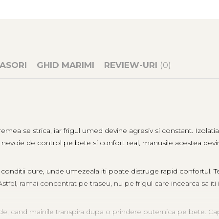
ASORI
GHID MARIMI
REVIEW-URI
(0)
se strica, iar frigul umed devine agresiv si constant. Izolatia T
 nevoie de control pe bete si confort real, manusile acestea devi
nditii dure, unde umezeala iti poate distruge rapid confortul. 
fel, ramai concentrat pe traseu, nu pe frigul care incearca sa iti i
de, cand mainile transpira dupa o prindere puternica pe bete. Cap