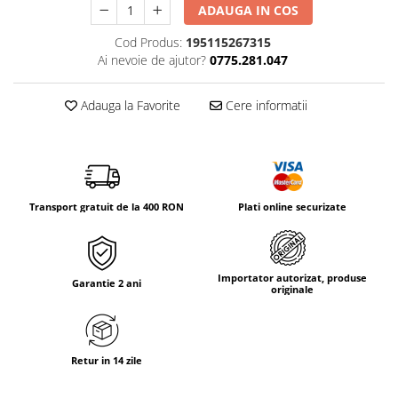
Tricouri & Maiouri
ADAUGA IN COS
Veste
Cod Produs:
195115267315
Incaltaminte drumetie
Ai nevoie de ajutor?
0775.281.047
Bocanci alpinism
Adauga la Favorite
Cere informatii
Ghete drumetie
Pantofi drumetie
Sandale
Intretinere echipamente
Rucsacuri & Accesorii
Transport gratuit de la 400 RON
Plati online securizate
Saci de dormit
Saltele & Accesorii
Importator autorizat, produse
Garantie 2 ani
originale
Retur in 14 zile