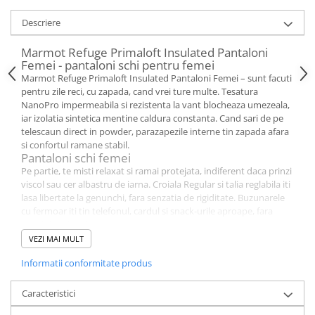
Descriere
Marmot Refuge Primaloft Insulated Pantaloni
Femei - pantaloni schi pentru femei
Marmot Refuge Primaloft Insulated Pantaloni Femei – sunt facuti
pentru zile reci, cu zapada, cand vrei ture multe. Tesatura
NanoPro impermeabila si rezistenta la vant blocheaza umezeala,
iar izolatia sintetica mentine caldura constanta. Cand sari de pe
telescaun direct in powder, parazapezile interne tin zapada afara
si confortul ramane stabil.
Pantaloni schi femei
Pe partie, te misti relaxat si ramai protejata, indiferent daca prinzi
viscol sau cer albastru de iarna. Croiala Regular si talia reglabila iti
lasa libertate la genunchi, fara senzatia de rigiditate. Buzunarele
cu fermoar iti tin telefonul, cardul si snack-urile aproape, fara
opriri dese la cabana.
Pantaloni impermeabili ski
VEZI MAI MULT
Cusaturile complet lipite creeaza o bariera sigura, astfel incat apa
Informatii conformitate produs
nu patrunde in conditii umede. Fermoarele rezistente la apa
protejeaza lucrurile mici, cand zapada devine grea si lipicioasa.
Ventilatia pe picior cu fermoar te ajuta sa reglezi rapid
Caracteristici
temperatura, fara sa te dezbraci pe vant.