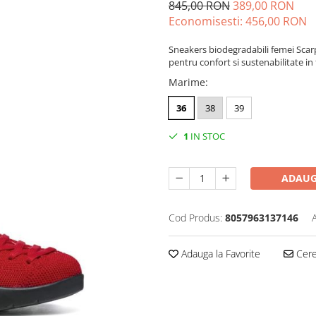
845,00 RON
389,00 RON
Economisesti:
456,00
RON
Sneakers biodegradabili femei Scar
pentru confort si sustenabilitate in 
Marime
:
36
38
39
1
IN STOC
ADAUG
Cod Produs:
8057963137146
Adauga la Favorite
Cere 