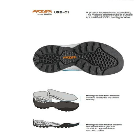
Tricouri & Maiouri
Veste
Incaltaminte drumetie
Bocanci alpinism
Ghete drumetie
Pantofi drumetie
Sandale
Intretinere echipamente
Rucsacuri & Accesorii
Saci de dormit
Saltele & Accesorii