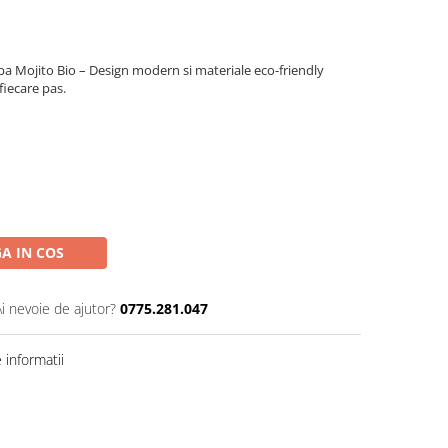
pa Mojito Bio – Design modern si materiale eco-friendly
fiecare pas.
A IN COS
Ai nevoie de ajutor?
0775.281.047
informatii